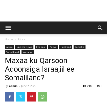
Baraarug
Home
Africa
News
Africa
English News
Ethiopia
Kenya
Puntland
Somalia
Somaliland
Wararka
Maxaa ku Qarsoon
Aqoonsiga Israa,iil ee
Somaliland?
By
admin
-
June 2, 2026
218
0