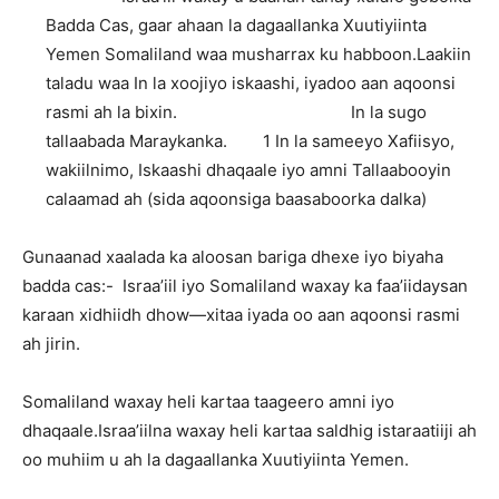
Badda Cas, gaar ahaan la dagaallanka Xuutiyiinta
Yemen Somaliland waa musharrax ku habboon.Laakiin
taladu waa In la xoojiyo iskaashi, iyadoo aan aqoonsi
rasmi ah la bixin. In la sugo
tallaabada Maraykanka. 1 In la sameeyo Xafiisyo,
wakiilnimo, Iskaashi dhaqaale iyo amni Tallaabooyin
calaamad ah (sida aqoonsiga baasaboorka dalka)
Gunaanad xaalada ka aloosan bariga dhexe iyo biyaha
badda cas:- Israa’iil iyo Somaliland waxay ka faa’iidaysan
karaan xidhiidh dhow—xitaa iyada oo aan aqoonsi rasmi
ah jirin.
Somaliland waxay heli kartaa taageero amni iyo
dhaqaale.Israa’iilna waxay heli kartaa saldhig istaraatiiji ah
oo muhiim u ah la dagaallanka Xuutiyiinta Yemen.