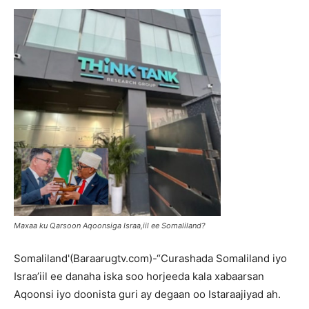
Maxaa ku Qarsoon Aqoonsiga Israa,iil ee Somaliland?
Somaliland'(Baraarugtv.com)-“Curashada Somaliland iyo
Israa’iil ee danaha iska soo horjeeda kala xabaarsan
Aqoonsi iyo doonista guri ay degaan oo Istaraajiyad ah.