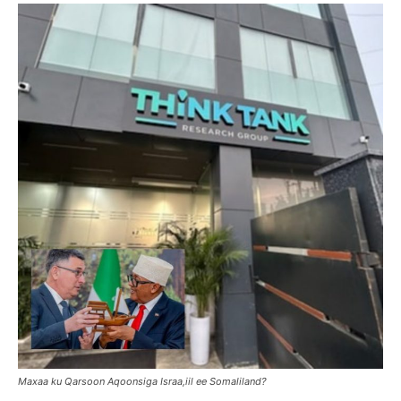
Maxaa ku Qarsoon Aqoonsiga Israa,iil ee Somaliland?