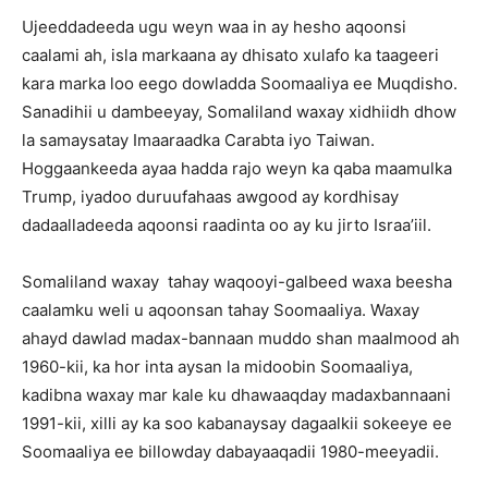
Ujeeddadeeda ugu weyn waa in ay hesho aqoonsi
caalami ah, isla markaana ay dhisato xulafo ka taageeri
kara marka loo eego dowladda Soomaaliya ee Muqdisho.
Sanadihii u dambeeyay, Somaliland waxay xidhiidh dhow
la samaysatay Imaaraadka Carabta iyo Taiwan.
Hoggaankeeda ayaa hadda rajo weyn ka qaba maamulka
Trump, iyadoo duruufahaas awgood ay kordhisay
dadaalladeeda aqoonsi raadinta oo ay ku jirto Israa’iil.
Somaliland waxay tahay waqooyi-galbeed waxa beesha
caalamku weli u aqoonsan tahay Soomaaliya. Waxay
ahayd dawlad madax-bannaan muddo shan maalmood ah
1960-kii, ka hor inta aysan la midoobin Soomaaliya,
kadibna waxay mar kale ku dhawaaqday madaxbannaani
1991-kii, xilli ay ka soo kabanaysay dagaalkii sokeeye ee
Soomaaliya ee billowday dabayaaqadii 1980-meeyadii.