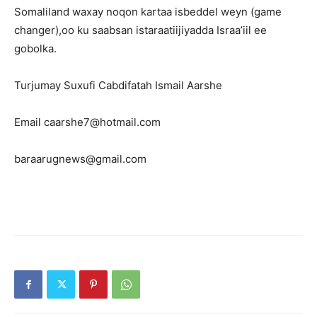
Somaliland waxay noqon kartaa isbeddel weyn (game
changer),oo ku saabsan istaraatiijiyadda Israa’iil ee
gobolka.
Turjumay Suxufi Cabdifatah Ismail Aarshe
Email caarshe7@hotmail.com
baraarugnews@gmail.com