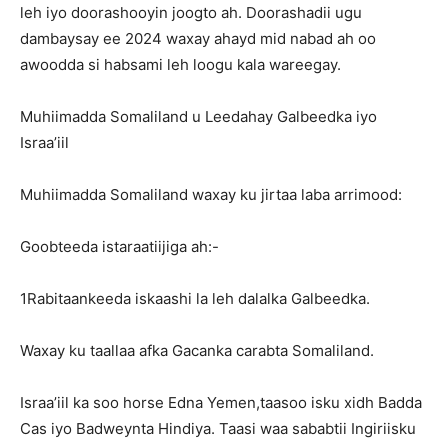
leh iyo doorashooyin joogto ah. Doorashadii ugu
dambaysay ee 2024 waxay ahayd mid nabad ah oo
awoodda si habsami leh loogu kala wareegay.
Muhiimadda Somaliland u Leedahay Galbeedka iyo
Israa’iil
Muhiimadda Somaliland waxay ku jirtaa laba arrimood:
Goobteeda istaraatiijiga ah:-
1Rabitaankeeda iskaashi la leh dalalka Galbeedka.
Waxay ku taallaa afka Gacanka carabta Somaliland.
Israa’iil ka soo horse Edna Yemen,taasoo isku xidh Badda
Cas iyo Badweynta Hindiya. Taasi waa sababtii Ingiriisku