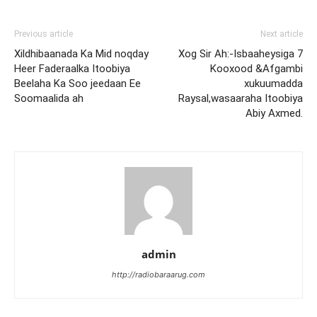
Previous article
Next article
Xildhibaanada Ka Mid noqday
Xog Sir Ah:-Isbaaheysiga 7
Heer Faderaalka Itoobiya
Kooxood &Afgambi
Beelaha Ka Soo jeedaan Ee
xukuumadda
Soomaalida ah
Raysal,wasaaraha Itoobiya
Abiy Axmed.
admin
http://radiobaraarug.com