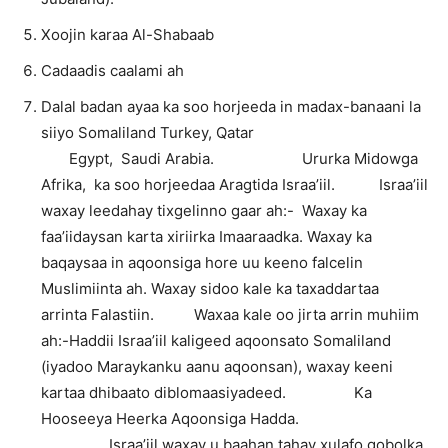
Xoojin karaa Al-Shabaab
Cadaadis caalami ah
Dalal badan ayaa ka soo horjeeda in madax-banaani la
siiyo Somaliland Turkey, Qatar
Egypt, Saudi Arabia. Ururka Midowga
Afrika, ka soo horjeedaa Aragtida Israa’iil. Israa’iil
waxay leedahay tixgelinno gaar ah:- Waxay ka
faa’iidaysan karta xiriirka Imaaraadka. Waxay ka
baqaysaa in aqoonsiga hore uu keeno falcelin
Muslimiinta ah. Waxay sidoo kale ka taxaddartaa
arrinta Falastiin. Waxaa kale oo jirta arrin muhiim
ah:-Haddii Israa’iil kaligeed aqoonsato Somaliland
(iyadoo Maraykanku aanu aqoonsan), waxay keeni
kartaa dhibaato diblomaasiyadeed. Ka
Hooseeya Heerka Aqoonsiga Hadda.
Israa’iil waxay u baahan tahay xulafo gobolka