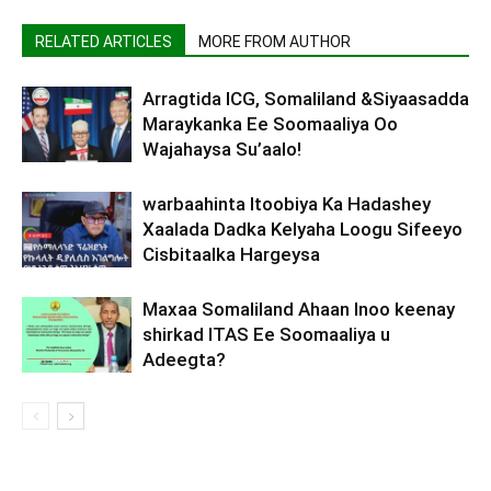
RELATED ARTICLES
MORE FROM AUTHOR
Arragtida ICG, Somaliland &Siyaasadda
Maraykanka Ee Soomaaliya Oo
Wajahaysa Su’aalo!
warbaahinta Itoobiya Ka Hadashey
Xaalada Dadka Kelyaha Loogu Sifeeyo
Cisbitaalka Hargeysa
Maxaa Somaliland Ahaan Inoo keenay
shirkad ITAS Ee Soomaaliya u
Adeegta?