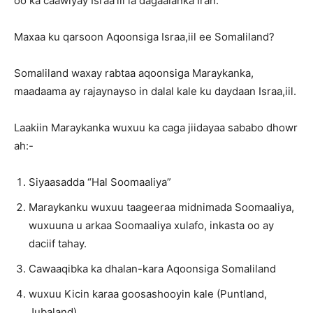
oo ka caawiyay Israa’iil la dagaalanka Iran.
Maxaa ku qarsoon Aqoonsiga Israa,iil ee Somaliland?
Somaliland waxay rabtaa aqoonsiga Maraykanka,
maadaama ay rajaynayso in dalal kale ku daydaan Israa,iil.
Laakiin Maraykanka wuxuu ka caga jiidayaa sababo dhowr
ah:-
Siyaasadda “Hal Soomaaliya”
Maraykanku wuxuu taageeraa midnimada Soomaaliya,
wuxuuna u arkaa Soomaaliya xulafo, inkasta oo ay
daciif tahay.
Cawaaqibka ka dhalan-kara Aqoonsiga Somaliland
wuxuu Kicin karaa goosashooyin kale (Puntland,
Jubaland).