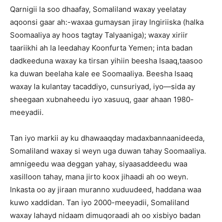
Qarnigii la soo dhaafay, Somaliland waxay yeelatay
aqoonsi gaar ah:-waxaa gumaysan jiray Ingiriiska (halka
Soomaaliya ay hoos tagtay Talyaaniga); waxay xiriir
taariikhi ah la leedahay Koonfurta Yemen; inta badan
dadkeeduna waxay ka tirsan yihiin beesha Isaaq,taasoo
ka duwan beelaha kale ee Soomaaliya. Beesha Isaaq
waxay la kulantay tacaddiyo, cunsuriyad, iyo—sida ay
sheegaan xubnaheedu iyo xasuuq, gaar ahaan 1980-
meeyadii.
Tan iyo markii ay ku dhawaaqday madaxbannaanideeda,
Somaliland waxay si weyn uga duwan tahay Soomaaliya.
amnigeedu waa deggan yahay, siyaasaddeedu waa
xasilloon tahay, mana jirto koox jihaadi ah oo weyn.
Inkasta oo ay jiraan muranno xuduudeed, haddana waa
kuwo xaddidan. Tan iyo 2000-meeyadii, Somaliland
waxay lahayd nidaam dimuqoraadi ah oo xisbiyo badan