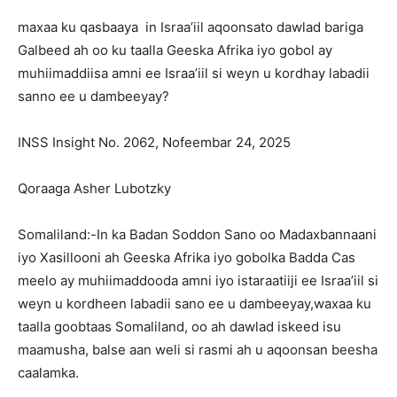
maxaa ku qasbaaya in Israa’iil aqoonsato dawlad bariga
Galbeed ah oo ku taalla Geeska Afrika iyo gobol ay
muhiimaddiisa amni ee Israa’iil si weyn u kordhay labadii
sanno ee u dambeeyay?
INSS Insight No. 2062, Nofeembar 24, 2025
Qoraaga Asher Lubotzky
Somaliland:-In ka Badan Soddon Sano oo Madaxbannaani
iyo Xasillooni ah Geeska Afrika iyo gobolka Badda Cas
meelo ay muhiimaddooda amni iyo istaraatiiji ee Israa’iil si
weyn u kordheen labadii sano ee u dambeeyay,waxaa ku
taalla goobtaas Somaliland, oo ah dawlad iskeed isu
maamusha, balse aan weli si rasmi ah u aqoonsan beesha
caalamka.