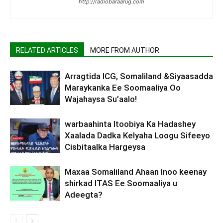
http://radiobaraarug.com
RELATED ARTICLES
MORE FROM AUTHOR
Arragtida ICG, Somaliland &Siyaasadda
Maraykanka Ee Soomaaliya Oo
Wajahaysa Su’aalo!
warbaahinta Itoobiya Ka Hadashey
Xaalada Dadka Kelyaha Loogu Sifeeyo
Cisbitaalka Hargeysa
Maxaa Somaliland Ahaan Inoo keenay
shirkad ITAS Ee Soomaaliya u
Adeegta?