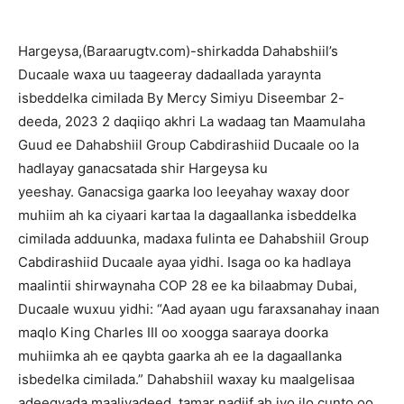
Hargeysa,(Baraarugtv.com)-shirkadda
Dahabshiil’s
Ducaale waxa uu taageeray dadaallada yaraynta
isbeddelka cimilada
By Mercy Simiyu
Diseembar 2-
deeda, 2023 2 daqiiqo akhri
La wadaag tan
Maamulaha
Guud ee Dahabshiil Group Cabdirashiid Ducaale oo la
hadlayay ganacsatada shir Hargeysa ku
yeeshay.
Ganacsiga
gaarka loo leeyahay waxay door
muhiim ah ka ciyaari kartaa la dagaallanka isbeddelka
cimilada adduunka, madaxa fulinta ee Dahabshiil Group
Cabdirashiid Ducaale ayaa yidhi.
Isaga oo ka hadlaya
maalintii shirwaynaha COP 28 ee ka bilaabmay Dubai,
Ducaale wuxuu yidhi: “Aad ayaan ugu faraxsanahay inaan
maqlo King Charles III oo xoogga saaraya doorka
muhiimka ah ee qaybta gaarka ah ee la dagaallanka
isbedelka cimilada.”
Dahabshiil waxay ku maalgelisaa
adeegyada maaliyadeed, tamar nadiif ah iyo ilo cunto oo