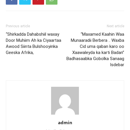
Previous article
Next article
“Shirkadda Dahabshiil waxay
“Maxamed Kaahin Waa
Door Muhiim Ah ka Ciyaartaa
Munaaradii Berbera .. Waxba
Awood Siinta Bulshooyinka
Cid uma qaban karo oo
Geeska Afrika,
Xaawaleyda ka karti Badan”
Badhasaabka Gobolka Sanaag
Isdebar
admin