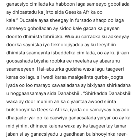
ganacsiyo cimilada ku habboon laga sameeyo gobollada
ay dhibaatadu ka jirto sida Geeska Afrika oo
kale.”
Ducaale ayaa sheegay in fursado shaqo oo laga
sameeyo gobolladan ay sidoo kale gacan ka geysan
doonto dhimista tahriibka.
Wuxuu carrabka ku adkeeyay
doorka sayniska iyo teknolojiyadda ay ku leeyihiin
dhimista saameynta isbeddelka cimilada, oo ay ku jiraan
goosashada biyaha roobka ee meelaha ay abaaruhu
saameeyeen.
Hal-abuurka gudaha waxa lagu taageeri
karaa oo lagu sii wadi karaa maalgelinta qurba-joogta
iyada oo loo marayo xawaaladaha ay bixiyaan shirkadaha
u hoggaansamaya sida Dahabshiil.
“Shirkadda Dahabshiil
waxa ay door muhiim ah ka ciyaartaa awood siinta
bulshooyinka Geeska Afrika, iyada oo samaysay hay’ado
dhaqaale-yar oo ka caawiya ganacsatada yaryar oo ay ka
mid yihiin, dhinaca kalena waxa ay ka taageertay tamar
jaban si ay ganacsiyadu u gaadhaan bulshooyinka reer-