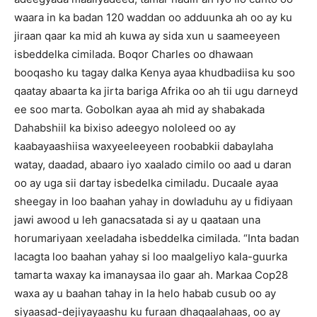
waara in ka badan 120 waddan oo adduunka ah oo ay ku
jiraan qaar ka mid ah kuwa ay sida xun u saameeyeen
isbeddelka cimilada.
Boqor Charles oo dhawaan
booqasho ku tagay dalka Kenya ayaa khudbadiisa ku soo
qaatay abaarta ka jirta bariga Afrika oo ah tii ugu darneyd
ee soo marta.
Gobolkan ayaa ah mid ay shabakada
Dahabshiil ka bixiso adeegyo nololeed oo ay
kaabayaashiisa waxyeeleeyeen roobabkii dabaylaha
watay, daadad, abaaro iyo xaalado cimilo oo aad u daran
oo ay uga sii dartay isbedelka cimiladu.
Ducaale ayaa
sheegay in loo baahan yahay in dowladuhu ay u fidiyaan
jawi awood u leh ganacsatada si ay u qaataan una
horumariyaan xeeladaha isbeddelka cimilada.
“Inta badan
lacagta loo baahan yahay si loo maalgeliyo kala-guurka
tamarta waxay ka imanaysaa ilo gaar ah.
Markaa Cop28
waxa ay u baahan tahay in la helo habab cusub oo ay
siyaasad-dejiyayaashu ku furaan dhaqaalahaas, oo ay