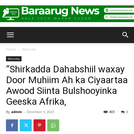
Baraarug
Home
Wararka
Wararka
News
“Shirkadda Dahabshiil waxay
Door Muhiim Ah ka Ciyaartaa
Awood Siinta Bulshooyinka
Geeska Afrika,
By
admin
-
December 5, 2023
403
0