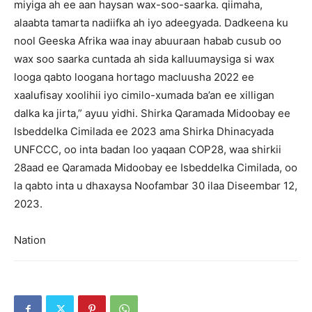
miyiga ah ee aan haysan wax-soo-saarka.
qiimaha,
alaabta tamarta nadiifka ah iyo adeegyada.
Dadkeena ku
nool Geeska Afrika waa inay abuuraan habab cusub oo
wax soo saarka cuntada ah sida kalluumaysiga si wax
looga qabto loogana hortago macluusha 2022 ee
xaalufisay xoolihii iyo cimilo-xumada ba’an ee xilligan
dalka ka jirta,” ayuu yidhi.
Shirka Qaramada Midoobay ee
Isbeddelka Cimilada ee 2023 ama Shirka Dhinacyada
UNFCCC, oo inta badan loo yaqaan COP28, waa shirkii
28aad ee Qaramada Midoobay ee Isbeddelka Cimilada, oo
la qabto inta u dhaxaysa Noofambar 30 ilaa Diseembar 12,
2023.
Nation