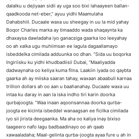
dalalku u dejiyaan sidii ay uga soo bixi lahaayeen ballan-
qaadkooda net-eber,” ayuu yidhi Maamulaha
Dahabshiil.
Ducaale waxa uu sheegay in uu la mid yahay
Boqor Charles marka ay timaaddo wada shaqaynta ka
dhaxaysa dawladaha iyo ganacsiga gaarka loo leeyahay
oo ah xalka ugu muhiimsan ee lagula dagaallamayo
isbeddelka cimilada adduunka oo dhan.
“Sida uu boqorka
Ingiriisku ku yidhi khudbadiisii Dubai, “Maaliyadda
dadwaynaha oo keliya kuma filna.
Laakiin iyada oo qaybta
gaarka ah ay miiska saaran tahay, waxaan abaabuli karnaa
trillion dollars ah oo aan u baahanahay.
Ducaale waxa uu
intaa ku daray in aan la iska indho tiri karin doorka
qurbajoogta.
“Waa inaan aqoonsannaa doorka qurba-
joogta ee kicinta isbeddel wanaagsan ee ficilka cimilada
iyo sii jirista deegaanka.
Ma aha oo kaliya inay bixiso
taageero nafo lagu badbaadinayo oo ah qaab
xawaaladaha;
Maal-gelinta qurba-joogta ayaa fure u ah in