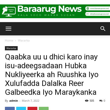
Baraarug
Home
Wararka
Wararka
News
Qaabka uu u dhici karo inay
isu-adeegsadaan Hubka
Nukliyeerka ah Ruushka Iyo
Xulufadda Dalalka Reer
Galbeedka Iyo Maraykanka
By
admin
-
March 7, 2022
505
0