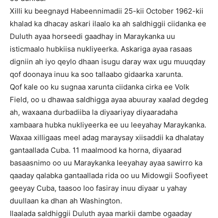
Xilli ku beegnayd Habeennimadii 25-kii October 1962-kii
khalad ka dhacay askari ilaalo ka ah saldhiggii ciidanka ee
Duluth ayaa horseedi gaadhay in Maraykanka uu
isticmaalo hubkiisa nukliyeerka. Askariga ayaa rasaas
digniin ah iyo qeylo dhaan isugu daray wax ugu muuqday
qof doonaya inuu ka soo tallaabo gidaarka xarunta.
Qof kale oo ku sugnaa xarunta ciidanka cirka ee Volk
Field, oo u dhawaa saldhigga ayaa abuuray xaalad degdeg
ah, waxaana durbadiiba la diyaariyay diyaaradaha
xambaara hubka nukliyeerka ee uu leeyahay Maraykanka.
Waxaa xilligaas meel adag maraysay xiisaddii ka dhalatay
gantaallada Cuba. 11 maalmood ka horna, diyaarad
basaasnimo oo uu Maraykanka leeyahay ayaa sawirro ka
qaaday qalabka gantaallada rida oo uu Midowgii Soofiyeet
geeyay Cuba, taasoo loo fasiray inuu diyaar u yahay
duullaan ka dhan ah Washington.
Ilaalada saldhiggii Duluth ayaa markii dambe ogaaday