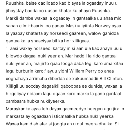
Ruushka, balse daqiiqado kadib ayaa la ogaaday inuu u
jihaystay badda oo uusan khatar ku ahayn Ruushka.
Markii dambe waxaa la ogaaday in gantaalka uu ahaa mid
sahan cilmi-baaris loo ganay. Mas’uuliyiinta Norway ayaa
la yaabay khatarta ay horseedi gaareen, walow ganidda
gantaalka la shaaciyay bil ka hor xilligaas.
“Taasi waxay horseedi kartay in si aan ula kac ahayn uu u
bilowdo dagaal nukliyeer ah. Mar haddii la rido gantaal
nukliyeer ah, ma jirto qaab looga daba tegi karo ama xitaa
lagu burburin karo,” ayuu yidhi William Perry oo ahaa
xoghahaya arrimaha dibedda ee xukuumaddii Bill Clinton.
Xilligii uu socday dagaalkii qaboobaa ee dunida, waxaa la
hirgeliyay nidaam lagu ogaan karo marka la gano gantaal
xambaara hubka nukliyeerka.
Maraykanka ayaa leh dayax gacmeedyo heegan ugu jira in
markasta ay ogaadaan isticmaalka hubka nukliyeerka.
Waxaa kamid ah afar si joogta ah u dul meera dhulka. Si