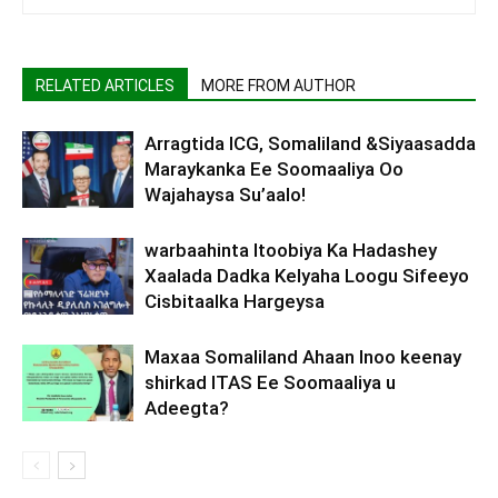
RELATED ARTICLES
MORE FROM AUTHOR
Arragtida ICG, Somaliland &Siyaasadda
Maraykanka Ee Soomaaliya Oo
Wajahaysa Su’aalo!
warbaahinta Itoobiya Ka Hadashey
Xaalada Dadka Kelyaha Loogu Sifeeyo
Cisbitaalka Hargeysa
Maxaa Somaliland Ahaan Inoo keenay
shirkad ITAS Ee Soomaaliya u
Adeegta?