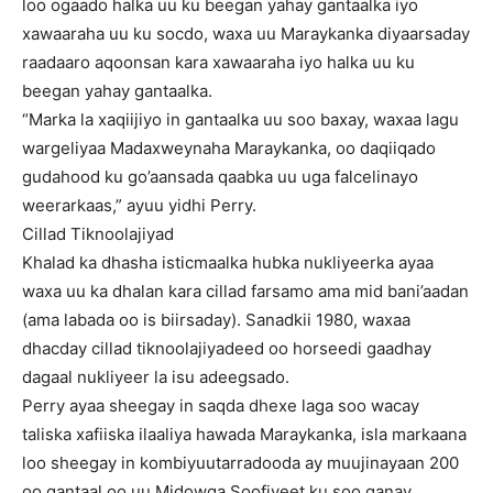
loo ogaado halka uu ku beegan yahay gantaalka iyo
xawaaraha uu ku socdo, waxa uu Maraykanka diyaarsaday
raadaaro aqoonsan kara xawaaraha iyo halka uu ku
beegan yahay gantaalka.
“Marka la xaqiijiyo in gantaalka uu soo baxay, waxaa lagu
wargeliyaa Madaxweynaha Maraykanka, oo daqiiqado
gudahood ku go’aansada qaabka uu uga falcelinayo
weerarkaas,” ayuu yidhi Perry.
Cillad Tiknoolajiyad
Khalad ka dhasha isticmaalka hubka nukliyeerka ayaa
waxa uu ka dhalan kara cillad farsamo ama mid bani’aadan
(ama labada oo is biirsaday). Sanadkii 1980, waxaa
dhacday cillad tiknoolajiyadeed oo horseedi gaadhay
dagaal nukliyeer la isu adeegsado.
Perry ayaa sheegay in saqda dhexe laga soo wacay
taliska xafiiska ilaaliya hawada Maraykanka, isla markaana
loo sheegay in kombiyuutarradooda ay muujinayaan 200
oo gantaal oo uu Midowga Soofiyeet ku soo ganay