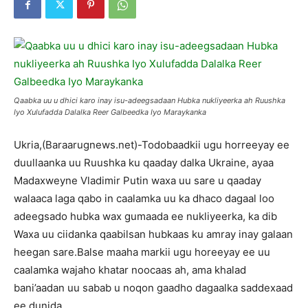
Qaabka uu u dhici karo inay isu-adeegsadaan Hubka nukliyeerka ah Ruushka
Iyo Xulufadda Dalalka Reer Galbeedka Iyo Maraykanka
Ukria,(Baraarugnews.net)-Todobaadkii ugu horreeyay ee
duullaanka uu Ruushka ku qaaday dalka Ukraine, ayaa
Madaxweyne Vladimir Putin waxa uu sare u qaaday
walaaca laga qabo in caalamka uu ka dhaco dagaal loo
adeegsado hubka wax gumaada ee nukliyeerka, ka dib
Waxa uu ciidanka qaabilsan hubkaas ku amray inay galaan
heegan sare.Balse maaha markii ugu horeeyay ee uu
caalamka wajaho khatar noocaas ah, ama khalad
bani’aadan uu sabab u noqon gaadho dagaalka saddexaad
ee dunida.