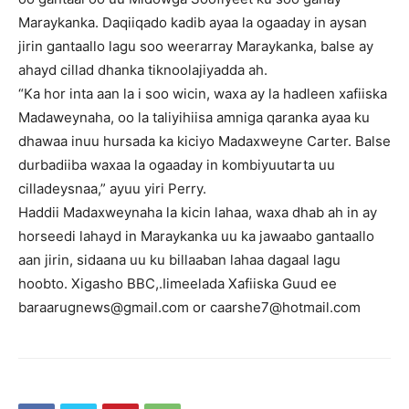
Maraykanka. Daqiiqado kadib ayaa la ogaaday in aysan
jirin gantaallo lagu soo weerarray Maraykanka, balse ay
ahayd cillad dhanka tiknoolajiyadda ah.
“Ka hor inta aan la i soo wicin, waxa ay la hadleen xafiiska
Madaweynaha, oo la taliyihiisa amniga qaranka ayaa ku
dhawaa inuu hursada ka kiciyo Madaxweyne Carter. Balse
durbadiiba waxaa la ogaaday in kombiyuutarta uu
cilladeysnaa,” ayuu yiri Perry.
Haddii Madaxweynaha la kicin lahaa, waxa dhab ah in ay
horseedi lahayd in Maraykanka uu ka jawaabo gantaallo
aan jirin, sidaana uu ku billaaban lahaa dagaal lagu
hoobto. Xigasho BBC,.Iimeelada Xafiiska Guud ee
baraarugnews@gmail.com or caarshe7@hotmail.com