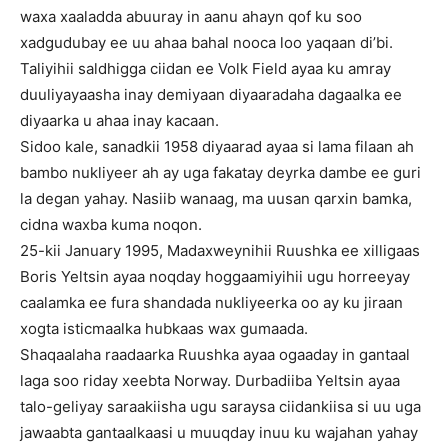
waxa xaaladda abuuray in aanu ahayn qof ku soo
xadgudubay ee uu ahaa bahal nooca loo yaqaan di’bi.
Taliyihii saldhigga ciidan ee Volk Field ayaa ku amray
duuliyayaasha inay demiyaan diyaaradaha dagaalka ee
diyaarka u ahaa inay kacaan.
Sidoo kale, sanadkii 1958 diyaarad ayaa si lama filaan ah
bambo nukliyeer ah ay uga fakatay deyrka dambe ee guri
la degan yahay. Nasiib wanaag, ma uusan qarxin bamka,
cidna waxba kuma noqon.
25-kii January 1995, Madaxweynihii Ruushka ee xilligaas
Boris Yeltsin ayaa noqday hoggaamiyihii ugu horreeyay
caalamka ee fura shandada nukliyeerka oo ay ku jiraan
xogta isticmaalka hubkaas wax gumaada.
Shaqaalaha raadaarka Ruushka ayaa ogaaday in gantaal
laga soo riday xeebta Norway. Durbadiiba Yeltsin ayaa
talo-geliyay saraakiisha ugu saraysa ciidankiisa si uu uga
jawaabta gantaalkaasi u muuqday inuu ku wajahan yahay