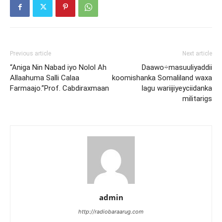
Previous article
Next article
“Aniga Nin Nabad iyo Nolol Ah
Daawo÷masuuliyaddii
Allaahuma Salli Calaa
koomishanka Somaliland waxa
Farmaajo.”Prof. Cabdiraxmaan
lagu wariijiyeyciidanka
militarigs
admin
http://radiobaraarug.com