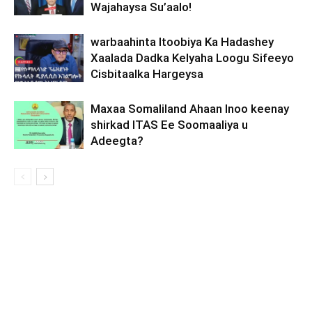
Wajahaysa Su’aalo!
warbaahinta Itoobiya Ka Hadashey
Xaalada Dadka Kelyaha Loogu Sifeeyo
Cisbitaalka Hargeysa
Maxaa Somaliland Ahaan Inoo keenay
shirkad ITAS Ee Soomaaliya u
Adeegta?