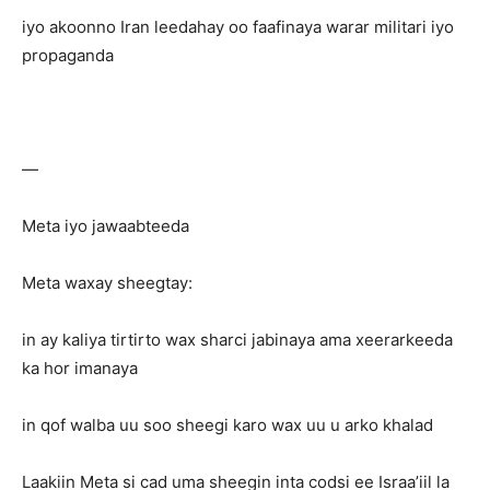
iyo akoonno Iran leedahay oo faafinaya warar militari iyo
propaganda
—
Meta iyo jawaabteeda
Meta waxay sheegtay:
in ay kaliya tirtirto wax sharci jabinaya ama xeerarkeeda
ka hor imanaya
in qof walba uu soo sheegi karo wax uu u arko khalad
Laakiin Meta si cad uma sheegin inta codsi ee Israa’iil la