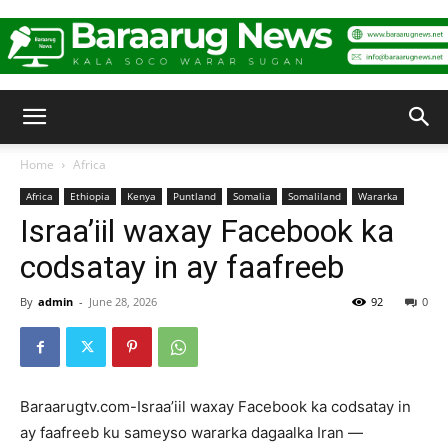
Baraarug
Home
Africa
Africa
Ethiopia
Kenya
Puntland
Somalia
Somaliland
Wararka
News
Israa’iil waxay Facebook ka
codsatay in ay faafreeb
By
admin
-
June 28, 2026
92
0
Baraarugtv.com-Israa’iil waxay Facebook ka codsatay in
ay faafreeb ku sameyso wararka dagaalka Iran —