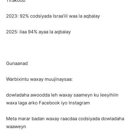
Tirakoob
2023: 92% codsiyada Israa’iil waa la aqbalay
2025: ilaa 94% ayaa la aqbalay
Gunaanad
Warbixintu waxay muujinaysaa:
dowladaha awoodda leh waxay saameyn ku leeyihiin
waxa laga arko Facebook iyo Instagram
Meta marar badan waxay raacdaa codsiyada dowladaha
waaweyn