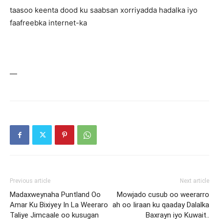
taasoo keenta dood ku saabsan xorriyadda hadalka iyo
faafreebka internet-ka
—
Previous article
Next article
Madaxweynaha Puntland Oo
Mowjado cusub oo weerarro
Amar Ku Bixiyey In La Weeraro
ah oo Iiraan ku qaaday Dalalka
Taliye Jimcaale oo kusugan
Baxrayn iyo Kuwait..