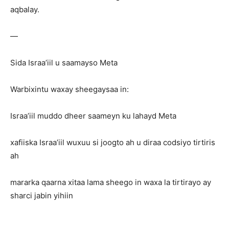
aqbalay.
—
Sida Israa’iil u saamayso Meta
Warbixintu waxay sheegaysaa in:
Israa’iil muddo dheer saameyn ku lahayd Meta
xafiiska Israa’iil wuxuu si joogto ah u diraa codsiyo tirtiris
ah
mararka qaarna xitaa lama sheego in waxa la tirtirayo ay
sharci jabin yihiin