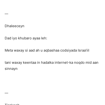
—
Dhaleeceyn
Dad iyo khubaro ayaa leh:
Meta waxay si aad ah u aqbashaa codsiyada Israa’iil
tani waxay keentaa in hadalka internet-ka noqdo mid aan
sinnayn
—