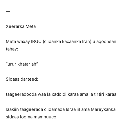
—
Xeerarka Meta
Meta waxay IRGC (ciidanka kacaanka Iran) u aqoonsan
tahay:
“urur khatar ah”
Sidaas darteed:
taageeradooda waa la xaddidi karaa ama la tirtiri karaa
laakiin taageerada ciidamada Israa’iil ama Mareykanka
sidaas looma mamnuuco