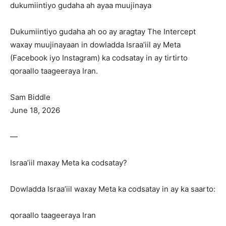
dukumiintiyo gudaha ah ayaa muujinaya
Dukumiintiyo gudaha ah oo ay aragtay The Intercept
waxay muujinayaan in dowladda Israa’iil ay Meta
(Facebook iyo Instagram) ka codsatay in ay tirtirto
qoraallo taageeraya Iran.
Sam Biddle
June 18, 2026
—
Israa’iil maxay Meta ka codsatay?
Dowladda Israa’iil waxay Meta ka codsatay in ay ka saarto:
qoraallo taageeraya Iran