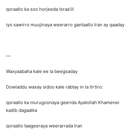
qoraallo ka soo horjeeda Israa’iil
iyo sawirro muujinaya weerarro gantaallo Iran ay qaaday
—
Waxyaabaha kale ee la beegsaday
Dowladdu waxay sidoo kale rabtay in la tirtiro:
qoraallo ka murugoonaya geerida Ayatollah Khamenei
kadib dagaalka
qoraallo taageeraya weerarrada Iran