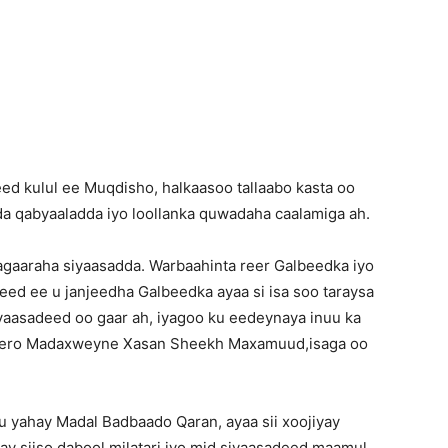
d kulul ee Muqdisho, halkaasoo tallaabo kasta oo
 qabyaaladda iyo loollanka quwadaha caalamiga ah.
agaaraha siyaasadda. Warbaahinta reer Galbeedka iyo
ed ee u janjeedha Galbeedka ayaa si isa soo taraysa
yaasadeed oo gaar ah, iyagoo ku eedeynaya inuu ka
ageero Madaxweyne Xasan Sheekh Maxamuud,isaga oo
 yahay Madal Badbaado Qaran, ayaa sii xoojiyay
y siiso dabool milatari iyo mid siyaasadeed maamul