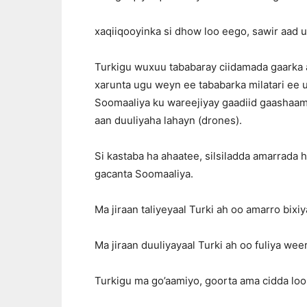
xaqiiqooyinka si dhow loo eego, sawir aad 
Turkigu wuxuu tababaray ciidamada gaarka
xarunta ugu weyn ee tababarka milatari ee 
Soomaaliya ku wareejiyay gaadiid gaashaam
aan duuliyaha lahayn (drones).
Si kastaba ha ahaatee, silsiladda amarrada h
gacanta Soomaaliya.
Ma jiraan taliyeyaal Turki ah oo amarro bix
Ma jiraan duuliyayaal Turki ah oo fuliya w
Turkigu ma go’aamiyo, goorta ama cidda lo