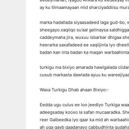
ay ku tilmaamayaan mid sharciyaddiisu mura
marka hadallada siyaasadeed laga gud-bo, w
sheegayo.xaqiiqo su’aal gelinaysa saldhig
caddeymaha jira, wuxuu isbarbar dhigaa s
heerarka saxafadeed ee xaqiijinta iyo dheel
badan kan inta badan ka maqan warbaahinta
turkigu ma bixiyo amarada hawlgalada ciida
cusub markasta dawlada ayuu ku wareejiya
Waxa Turkigu Dhab ahaan Bixiyo:-
Eedda ugu culus ee loo jeediyo Turkiga waa 
adeegsaday kooxo la safan mucaaradka. She
reer Galbeedka iyo qaar ka mid ah warbaahin
ah uga qayb qaadanayo cabbudhinta gudaha