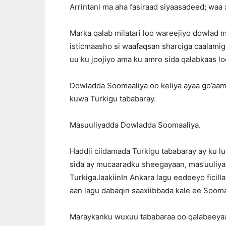
Arrintani ma aha fasiraad siyaasadeed; waa x
Marka qalab milatari loo wareejiyo dowlad 
isticmaasho si waafaqsan sharciga caalami
uu ku joojiyo ama ku amro sida qalabkaas l
Dowladda Soomaaliya oo keliya ayaa go’aami
kuwa Turkigu tababaray.
Masuuliyadda Dowladda Soomaaliya.
Haddii ciidamada Turkigu tababaray ay ku 
sida ay mucaaradku sheegayaan, mas’uuliy
Turkiga.laakiinIn Ankara lagu eedeeyo fici
aan lagu dabaqin saaxiibbada kale ee Sooma
Maraykanku wuxuu tababaraa oo qalabeeyaa