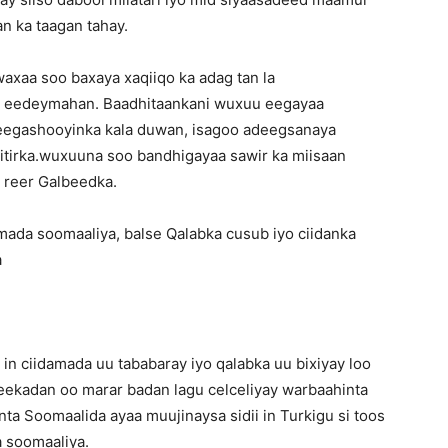
n ka taagan tahay.
axaa soo baxaya xaqiiqo ka adag tan la
ga eedeymahan. Baadhitaankani wuxuu eegayaa
heegashooyinka kala duwan, isagoo adeegsanaya
litirka.wuxuuna soo bandhigayaa sawir ka miisaan
 reer Galbeedka.
mada soomaaliya, balse Qalabka cusub iyo ciidanka
a
in ciidamada uu tababaray iyo qalabka uu bixiyay loo
ekadan oo marar badan lagu celceliyay warbaahinta
ta Soomaalida ayaa muujinaysa sidii in Turkigu si toos
 soomaaliya.