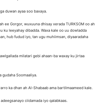
uga duwan ayaa soo baxaya.
 ah ee Gorgor, wuxuuna dhisay xerada TURKSOM oo ah
uu ku leeyahay dibadda. Waxa kale oo uu dowladda
an, hub fudud iyo, tan ugu muhiimsan, diyaaradaha
awlgallada milatari gebi ahaan-ba waxay ku jirtaa
iya gudaha Soomaaliya.
eerarro ka dhan ah Al-Shabaab ama bartilmaameed kale.
o adeegsanayo ciidamada iyo qalabkaas.