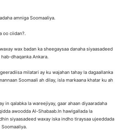
’adaha amniga Soomaaliya.
 oo ciidan?.
ga waxay wax badan ka sheegaysaa danaha siyaasadeed
o hab-dhaqanka Ankara.
geeradiisa milatari ay ku wajahan tahay la dagaallanka
mannaan Soomaali ah dilay, isla markaana khatar ku ah
y in qalabka la wareejiyay, gaar ahaan diyaaradaha
iqidda awoodda Al-Shabaab.In hawlgallada la
dhin siyaasadeed waxay iska indho tiraysaa ujeeddada
o Soomaaliya.