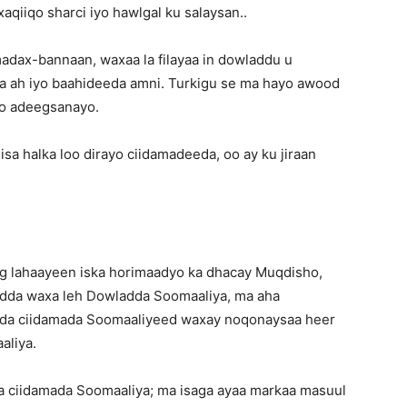
aqiiqo sharci iyo hawlgal ku salaysan..
madax-bannaan, waxaa la filayaa in dowladdu u
ga ah iyo baahideeda amni. Turkigu se ma hayo awood
oo adeegsanayo.
sa halka loo dirayo ciidamadeeda, oo ay ku jiraan
lug lahaayeen iska horimaadyo ka dhacay Muqdisho,
adda waxa leh Dowladda Soomaaliya, ma aha
llada ciidamada Soomaaliyeed waxay noqonaysaa heer
aliya.
 ciidamada Soomaaliya; ma isaga ayaa markaa masuul