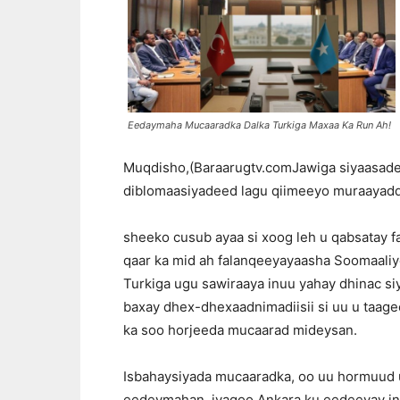
Eedaymaha Mucaaradka Dalka Turkiga Maxaa Ka Run Ah!
Muqdisho,(Baraarugtv.comJawiga siyaasadee
diblomaasiyadeed lagu qiimeeyo muraayadda
sheeko cusub ayaa si xoog leh u qabsatay f
qaar ka mid ah falanqeeyayaasha Soomaaliye
Turkiga ugu sawiraaya inuu yahay dhinac si
baxay dhex-dhexaadnimadiisii si uu u ta
ka soo horjeeda mucaarad mideysan.
Isbahaysiyada mucaaradka, oo uu hormuud u
eedeymahan, iyagoo Ankara ku eedeeyay ina