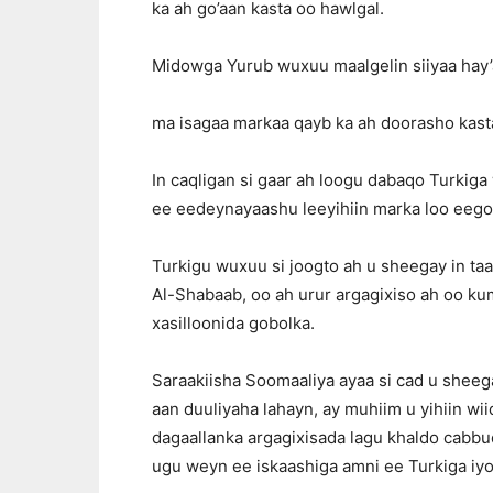
ka ah go’aan kasta oo hawlgal.
Midowga Yurub wuxuu maalgelin siiyaa hay
ma isagaa markaa qayb ka ah doorasho kasta
In caqligan si gaar ah loogu dabaqo Turki
ee eedeynayaashu leeyihiin marka loo eeg
Turkigu wuxuu si joogto ah u sheegay in taa
Al-Shabaab, oo ah urur argagixiso ah oo ku
xasilloonida gobolka.
Saraakiisha Soomaaliya ayaa si cad u sheega
aan duuliyaha lahayn, ay muhiim u yihiin wi
dagaallanka argagixisada lagu khaldo cabbu
ugu weyn ee iskaashiga amni ee Turkiga iy