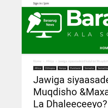
Sign in / Join
HOM
Home
Africa
Jawiga siyaasadeed kulul ee Muqdis
Africa
Ethiopia
Kenya
Puntland
Somalia
Somalil
Jawiga siyaasade
Muqdisho &Maxaa
La Dhaleeceeyo?