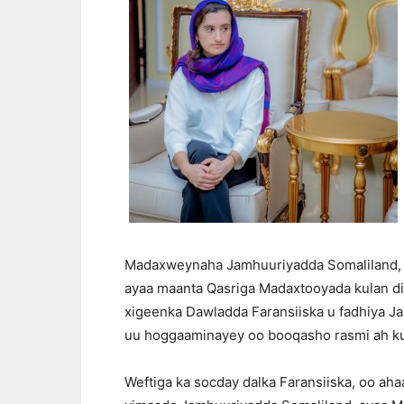
Madaxweynaha Jamhuuriyadda Somaliland, 
ayaa maanta Qasriga Madaxtooyada kulan di
xigeenka Dawladda Faransiiska u fadhiya J
uu hoggaaminayey oo booqasho rasmi ah ku 
Weftiga ka socday dalka Faransiiska, oo ah