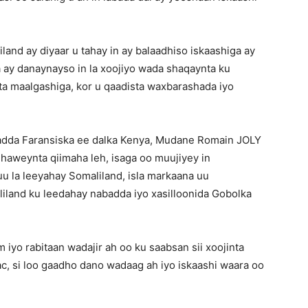
nd ay diyaar u tahay in ay balaadhiso iskaashiga ay
a ay danaynayso in la xoojiyo wada shaqaynta ku
nta maalgashiga, kor u qaadista waxbarashada iyo
ladda Faransiska ee dalka Kenya, Mudane Romain JOLY
weynta qiimaha leh, isaga oo muujiyey in
uu la leeyahay Somaliland, isla markaana uu
land ku leedahay nabadda iyo xasilloonida Gobolka
iyo rabitaan wadajir ah oo ku saabsan sii xoojinta
c, si loo gaadho dano wadaag ah iyo iskaashi waara oo