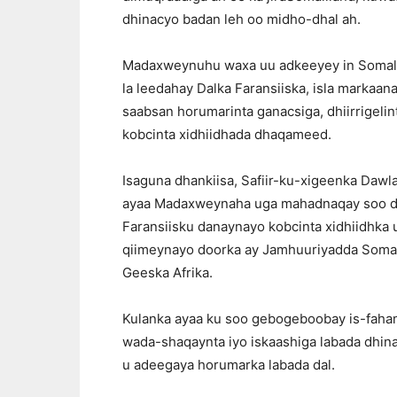
dhinacyo badan leh oo midho-dhal ah.
Madaxweynuhu waxa uu adkeeyey in Somalila
la leedahay Dalka Faransiiska, isla markaan
saabsan horumarinta ganacsiga, dhiirrigeli
kobcinta xidhiidhada dhaqameed.
Isaguna dhankiisa, Safiir-ku-xigeenka Daw
ayaa Madaxweynaha uga mahadnaqay soo dha
Faransiisku danaynayo kobcinta xidhiidhka 
qiimeynayo doorka ay Jamhuuriyadda Somali
Geeska Afrika.
Kulanka ayaa ku soo gebogeboobay is-faham 
wada-shaqaynta iyo iskaashiga labada dhina
u adeegaya horumarka labada dal.