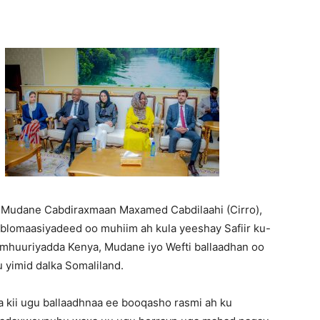
Mudane Cabdiraxmaan Maxamed Cabdilaahi (Cirro),
blomaasiyadeed oo muhiim ah kula yeeshay Safiir ku-
amhuuriyadda Kenya, Mudane iyo Wefti ballaadhan oo
yimid dalka Somaliland.
aa kii ugu ballaadhnaa ee booqasho rasmi ah ku