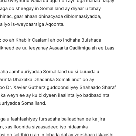
Madaxweynuhu waxa uu ugu horrayn uga mahad naqay
ga oo sheegay in Somaliland ay diyaar u tahay
 dhinac, gaar ahaan dhinacyada diblomaasiyadda,
a iyo is-weydaarsiga Aqoonta.
z oo ah Khabiir Caalami ah oo indhaha Bulshada
ikheed ee uu leeyahay Aasaarta Qadiimiga ah ee Laas
aha Jamhuuriyadda Somaliland uu si buuxda u
marinta Dhaxalka Dhaqanka Somaliland” oo ay
 oo Dr. Xavier Gutherz guddoonsiiyey Shahaado Sharaf
ka weyn ee ay ku bixiyeen ilaalinta iyo badbaadinta
uuriyadda Somaliland.
 u faahfaahiyey fursadaha ballaadhan ee ka jira
n, xasilloonida siyaasadeed iyo nidaamka
si oo saldhig u ah in labada dal ay yeeshaan iskaashi