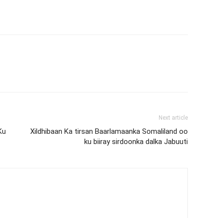
Next article
Ku
Xildhibaan Ka tirsan Baarlamaanka Somaliland oo
ku biiray sirdoonka dalka Jabuuti