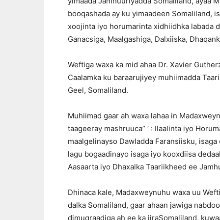
yimaada Jamhuuriyadda Somaliland, ayaa 
booqashada ay ku yimaadeen Somaliland, isa
xoojinta iyo horumarinta xidhiidhka labada
Ganacsiga, Maalgashiga, Dalxiiska, Dhaqank
Weftiga waxa ka mid ahaa Dr. Xavier Guther
Caalamka ku baraarujiyey muhiimadda Taari
Geel, Somaliland.
Muhiimad gaar ah waxa lahaa in Madaxweyn
taageeray mashruuca” ‘ : Ilaalinta iyo Horu
maalgelinayso Dawladda Faransiisku, isaga
lagu bogaadinayo isaga iyo kooxdiisa dedaal
Aasaarta iyo Dhaxalka Taariikheed ee Jamh
Dhinaca kale, Madaxweynuhu waxa uu Weftiga
dalka Somaliland, gaar ahaan jawiga nabdoo
dimuqraadiga ah ee ka jiraSomaliland, kuwaa