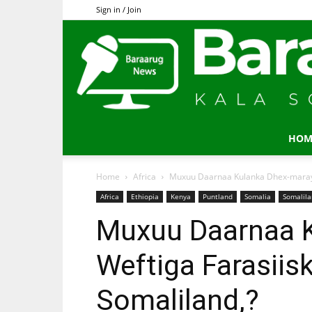
Sign in / Join
HOM
Home
Africa
Muxuu Daarnaa Kulanka Dhex-maray 
Africa
Ethiopia
Kenya
Puntland
Somalia
Somalil
Muxuu Daarnaa 
Weftiga Farasii
Somaliland,?