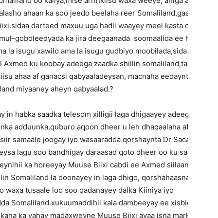
aliland oo kaliya,mise arrinkiisu waxa weeye, aniga ayaa
lasho ahaan ka soo jeedo beelaha reer Somaliland,gaar
i.sidaa darteed maxuu uga hadli waayey meel kasta oo
mul-goboleedyada ka jira deegaanada soomaalida ee hoos
a la isugu xawilo ama la isugu gudbiyo moobilada,sida
l Axmed ku koobay adeega zaadka shillin somaliland,taasi
kiisu ahaa af ganacsi qabyaaladeysan, macnaha eedayntiisa
land miyaaney aheyn qabyaalad.?
 in habka saadka telesom xilligii laga dhigaayey adeegka
aanka adduunka,quburo aqoon dheer u leh dhaqaalaha afrika,
siir samaale joogay iyo wasaaradda qorshaynta Dr Sacad cali
geysa lagu soo bandhigay daraasad qoto dheer oo ku saabsan
nihii ka horeeyay Muuse Biixi cabdi ee Axmed siilaanyo oo
lin Somaliland la doonayey in laga dhigo, qorshahaasna waxa
 waxa tusaale loo soo qadanayey dalka Kiiniya iyo
dda Somaliland.xukuumaddihii kala dambeeyay ee xisbiga
kana ka yahay madaxweyne Muuse Biixi ayaa isna markuu