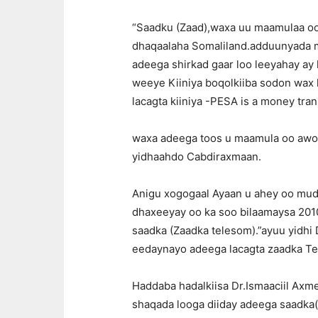
“Saadku (Zaad),waxa uu maamulaa o
dhaqaalaha Somaliland.adduunyada ma 
adeega shirkad gaar loo leeyahay ay
weeye Kiiniya boqolkiiba sodon wax 
lacagta kiiniya -PESA is a money tr
waxa adeega toos u maamula oo awood
yidhaahdo Cabdiraxmaan.
Anigu xogogaal Ayaan u ahey oo mud
dhaxeeyay oo ka soo bilaamaysa 201
saadka (Zaadka telesom).”ayuu yidhi
eedaynayo adeega lacagta zaadka Te
Haddaba hadalkiisa Dr.Ismaaciil Ax
shaqada looga diiday adeega saadka(