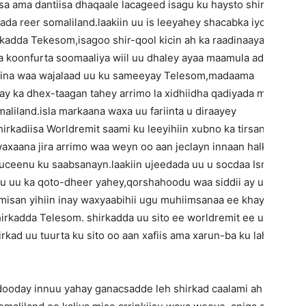
iisa ama dantiisa dhaqaale lacageed isagu ku haysto shirkadda
da reer somaliland.laakiin uu is leeyahey shacabka iyo
kadda Tekesom,isagoo shir-qool kicin ah ka raadinaaya
 koonfurta soomaaliya wiil uu dhaley ayaa maamula adeega
aasina waa wajalaad uu ku sameeyay Telesom,madaama
ay ka dhex-taagan tahey arrimo la xidhiidha qadiyada madax-
liland.isla markaana waxa uu fariinta u diraayey
rkadiisa Worldremit saami ku leeyihiin xubno ka tirsan
xaana jira arrimo waa weyn oo aan jeclayn innaan halkan
eenu ku saabsanayn.laakiin ujeedada uu u socdaa Ismaaciil
 uu ka qoto-dheer yahey,qorshahoodu waa siddii ay u wiiqi
misan yihiin inay waxyaabihii ugu muhiimsanaa ee khayraadka
hirkadda Telesom. shirkadda uu sito ee worldremit ee uu u
rkad uu tuurta ku sito oo aan xafiis ama xarun-ba ku laheyn
dooday innuu yahay ganacsadde leh shirkad caalami ah