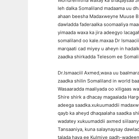
Worldremitma waxay ka shaqaysaa Som
leh dalka Somaliland madaama uu dha
ahaan beesha Madaxweyne Muuse Biix
dawladda faderaalka soomaaliya maa
yimaada waxa ka jira adeegyo lacagah
somaliland oo kale.maxaa Dr Ismaacii
marqaati cad miyey u aheyn in hadal
zaadka shirkadda Telesom ee Somali
Dr.Ismaaciil Axmed,waxa uu baalmaray
zaadka shilin Somaliland in world b
Wasaaradda maaliyada oo xiligaas wa
Shire shirk a dhacay magaalada Har
adeega saadka.xukuumaddii madaxwey
qayb ka aheyd dhaqaalaha saadka shi
wadatey xukuumaddii axmed siilaanyo
Tansaaniya, kuna salaynaysay dawla
talada haya ee Kulmiye gadh-wadeen