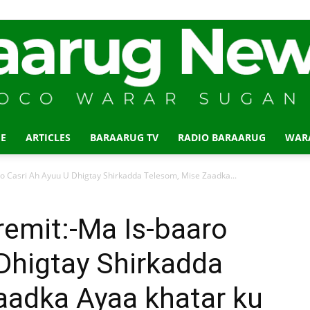
E
ARTICLES
BARAARUG TV
RADIO BARAARUG
WAR
Baraarug
ro Casri Ah Ayuu U Dhigtay Shirkadda Telesom, Mise Zaadka...
remit:-Ma Is-baaro
Dhigtay Shirkadda
News
aadka Ayaa khatar ku