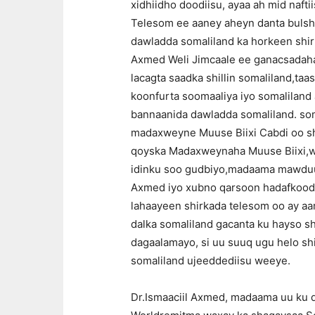
xidhiidho doodiisu, ayaa ah mid naft
Telesom ee aaney aheyn danta bulsha
dawladda somaliland ka horkeen shir
Axmed Weli Jimcaale ee ganacsadaha
lacagta saadka shillin somaliland,t
koonfurta soomaaliya iyo somaliland 
bannaanida dawladda somaliland. soma
madaxweyne Muuse Biixi Cabdi oo shi
qoyska Madaxweynaha Muuse Biixi,wa
idinku soo gudbiyo,madaama mawduuc
Axmed iyo xubno qarsoon hadafkoodu
lahaayeen shirkada telesom oo ay aa
dalka somaliland gacanta ku hayso s
dagaalamayo, si uu suuq ugu helo shi
somaliland ujeeddediisu weeye.
Dr.Ismaaciil Axmed, madaama uu ku 