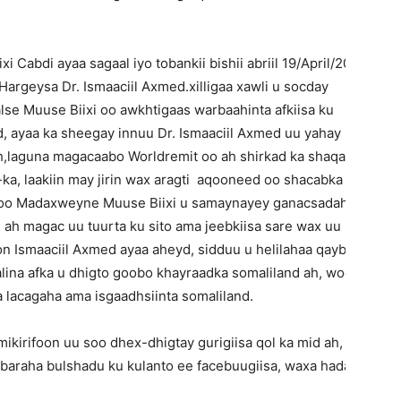
Cabdi ayaa sagaal iyo tobankii bishii abriil 19/April/2022-kii
argeysa Dr. Ismaaciil Axmed.xilligaa xawli u socday
lse Muuse Biixi oo awkhtigaas warbaahinta afkiisa ku
, ayaa ka sheegay innuu Dr. Ismaaciil Axmed uu yahay
,laguna magacaabo Worldremit oo ah shirkad ka shaqaysa
ka, laakiin may jirin wax aragti aqooneed oo shacabka
stoo Madaxweyne Muuse Biixi u samaynayey ganacsadaha Dr.
 ah magac uu tuurta ku sito ama jeebkiisa sare wax uu ugu
n Ismaaciil Axmed ayaa aheyd, sidduu u helilahaa qayb ama
lina afka u dhigto goobo khayraadka somaliland ah, woodna
 lacagaha ama isgaadhsiinta somaliland.
kirifoon uu soo dhex-dhigtay gurigiisa qol ka mid ah, hadal
baraha bulshadu ku kulanto ee facebuugiisa, waxa hadalkiisii