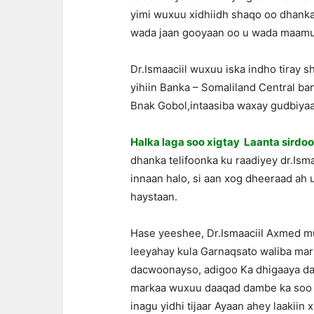
yimi wuxuu xidhiidh shaqo oo dhanka 
wada jaan gooyaan oo u wada maamul
Dr.Ismaaciil wuxuu iska indho tiray
yihiin Banka – Somaliland Central b
Bnak Gobol,intaasiba waxay gudbiya
Halka laga soo xigtay Laanta sird
dhanka telifoonka ku raadiyey dr.Ism
innaan halo, si aan xog dheeraad ah
haystaan.
Hase yeeshee, Dr.Ismaaciil Axmed mu
leeyahay kula Garnaqsato waliba mar
dacwoonayso, adigoo Ka dhigaaya dam
markaa wuxuu daaqad dambe ka soo g
inagu yidhi tijaar Ayaan ahey laakii