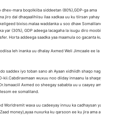
o dhex-mara boqolkiiba siddeetan (80%),GDP-ga ama
jiro dal dhaqaalihiisu ilaa xadkaa uu ku tiirsan yahay
 keligeed bixiso.malaa waddanka u soo dhaw Somaliland waxa
ka yar (30%), GDP adeega lacagaha la isugu diro moobilada
ansfer. Horta addeega saadka yaa maamula oo gacanta ku haya?
iisa leh inanka uu dhalay Axmed Weli Jimcaale ee la
do saddex iyo toban sano ah Ayaan xidhiidh shaqo naga
0-kii.Cabdiraxmaan wuxuu noo diiday innaanu la shaqayno
 Dr.Ismaaciil Axmed oo sheegay sababta uu u caayey ama u
lesom ee somaliland.
med Worldremit waxa uu cadeeyay innuu ka cadhaysan yahey
Zaad money),ayaa nuxurka ku qarsoon ee ku jira ama ay la