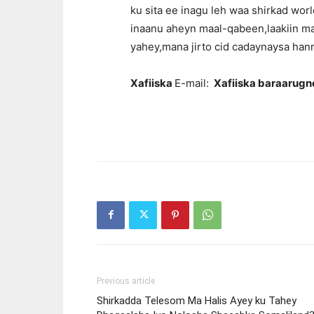
ku sita ee inagu leh waa shirkad wor
inaanu aheyn maal-qabeen,laakiin 
yahey,mana jirto cid cadaynaysa han
Xafiiska
E-mail:
Xafiiska baraarug
Previous article
Shirkadda Telesom Ma Halis Ayey ku Tahey