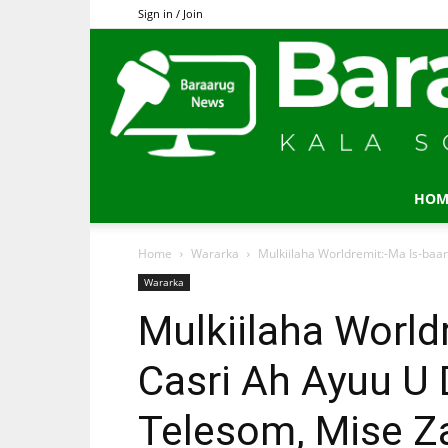
Sign in / Join
HOM
Home
Wararka
Mulkiilaha Worldremit:-Ma Is-baa
Wararka
Mulkiilaha World
Casri Ah Ayuu U 
Telesom, Mise Z