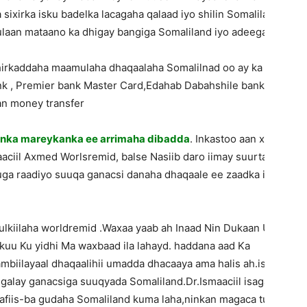
sixirka isku badelka lacagaha qalaad iyo shilin Somaliland u
aan mataano ka dhigay bangiga Somaliland iyo adeega zaad.
 shirkaddaha maamulaha dhaqaalaha Somalilnad oo ay ka mid
ank , Premier bank Master Card,Edahab Dabahshile bank, Amal
an money transfer
oonka mareykanka ee arrimaha dibadda
. Inkastoo aan xidhiidh
aaciil Axmed Worlsremid, balse Nasiib daro iimay suurta galin
 uga raadiyo suuqa ganacsi danaha dhaqaale ee zaadka isku
lkiilaha worldremid .Waxaa yaab ah Inaad Nin Dukaan Uu
kuu Ku yidhi Ma waxbaad ila lahayd. haddana aad Ka
biilayaal dhaqaalihii umadda dhacaaya ama halis ah.isla
alay ganacsiga suuqyada Somaliland.Dr.Ismaaciil isaga ayaa
n xafiis-ba gudaha Somaliland kuma laha,ninkan magaca tuurta