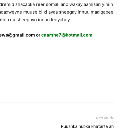
ldremid shacabka reer somaliland waxay aamisan yihiin
madaxweyne muuse biixi ayaa sheegay innuu maalqabeen
ntida uu sheegayo innuu leeyahey.
news@gmail.com or
caarshe7@hotmail.com
Next article
Ruushka hubka khatarta ah