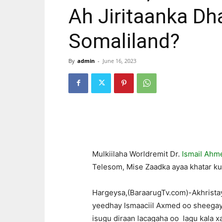
Ah Jiritaanka D
Somaliland?
By
admin
-
June 16, 2023
Mulkiilaha Worldremit Dr.
Ismail Ahm
Telesom, Mise Zaadka ayaa khatar ku
Hargeysa,(BaraarugTv.com)-Akhristay
yeedhay Ismaaciil Axmed oo sheegay
isugu diraan lacagaha oo lagu kala 