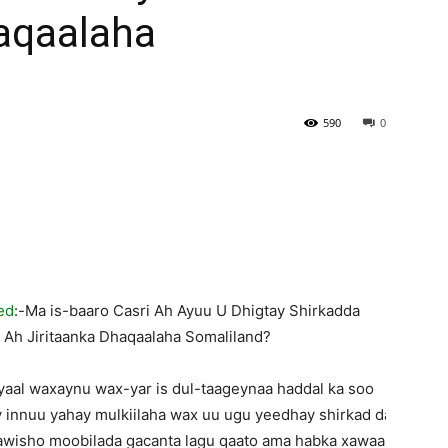
haqaalaha
590
0
ed
:-Ma is-baaro Casri Ah Ayuu U Dhigtay Shirkadda
 Ah Jiritaanka Dhaqaalaha Somaliland?
aal waxaynu wax-yar is dul-taageynaa haddal ka soo
 innuu yahay mulkiilaha wax uu ugu yeedhay shirkad dadku
xawisho moobilada gacanta lagu qaato ama habka xawaalad oo