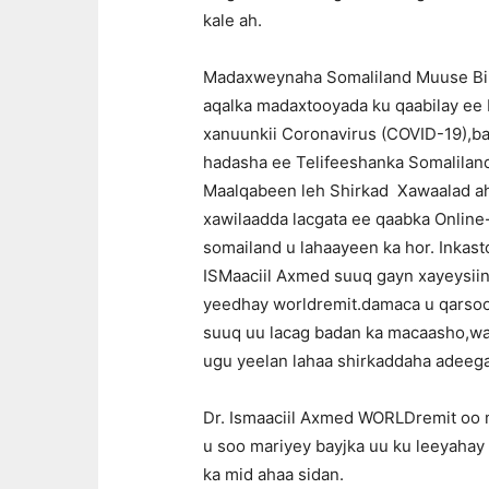
kale ah.
Madaxweynaha Somaliland Muuse Biixi 
aqalka madaxtooyada ku qaabilay ee H
xanuunkii Coronavirus (COVID-19),ba
hadasha ee Telifeeshanka Somaliland
Maalqabeen leh Shirkad Xawaalad ah
xawilaadda lacgata ee qaabka Online-
somailand u lahaayeen ka hor. Inka
ISMaaciil Axmed suuq gayn xayeysiin
yeedhay worldremit.damaca u qarsoo
suuq uu lacag badan ka macaasho,wa
ugu yeelan lahaa shirkaddaha adeega
Dr. Ismaaciil Axmed WORLDremit oo mi
u soo mariyey bayjka uu ku leeyahay 
ka mid ahaa sidan.