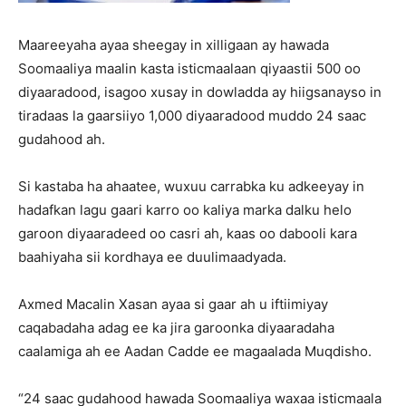
Maareeyaha ayaa sheegay in xilligaan ay hawada
Soomaaliya maalin kasta isticmaalaan qiyaastii 500 oo
diyaaradood, isagoo xusay in dowladda ay hiigsanayso in
tiradaas la gaarsiiyo 1,000 diyaaradood muddo 24 saac
gudahood ah.
Si kastaba ha ahaatee, wuxuu carrabka ku adkeeyay in
hadafkan lagu gaari karro oo kaliya marka dalku helo
garoon diyaaradeed oo casri ah, kaas oo dabooli kara
baahiyaha sii kordhaya ee duulimaadyada.
Axmed Macalin Xasan ayaa si gaar ah u iftiimiyay
caqabadaha adag ee ka jira garoonka diyaaradaha
caalamiga ah ee Aadan Cadde ee magaalada Muqdisho.
“24 saac gudahood hawada Soomaaliya waxaa isticmaala