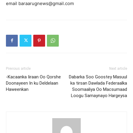
email baraarugnews@gmail.com
Previous article
Next article
-Kacaanka Iiraan Oo Qorshe
Dabarka Soo Goostey Masuul
Doonayeen In ku Deldelaan
ka tirsan Dawlada Federaalka
Haweenkan
Soomaaliya Oo Macsumaad
Loogu Samaynayo Hargeysa