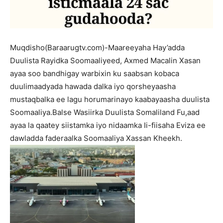
Muqdisho(Baraarugtv.com)-Maareeyaha Hay’adda
Duulista Rayidka Soomaaliyeed, Axmed Macalin Xasan
ayaa soo bandhigay warbixin ku saabsan kobaca
duulimaadyada hawada dalka iyo qorsheyaasha
mustaqbalka ee lagu horumarinayo kaabayaasha duulista
Soomaaliya.Balse Wasiirka Duulista Somaliland Fu,aad
ayaa la qaatey siistamka iyo nidaamka Ii-fiisaha Eviza ee
dawladda faderaalka Soomaaliya Xassan Kheekh.