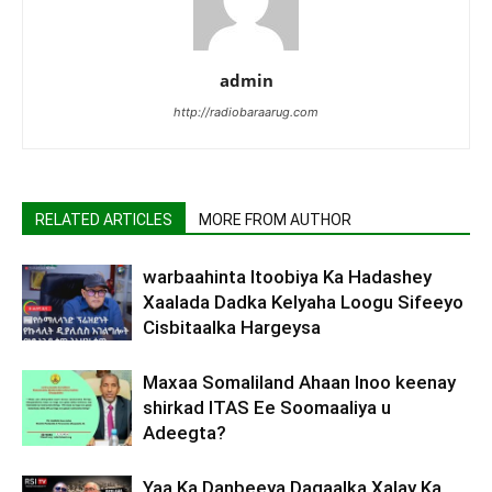
admin
http://radiobaraarug.com
RELATED ARTICLES
MORE FROM AUTHOR
warbaahinta Itoobiya Ka Hadashey
Xaalada Dadka Kelyaha Loogu Sifeeyo
Cisbitaalka Hargeysa
Maxaa Somaliland Ahaan Inoo keenay
shirkad ITAS Ee Soomaaliya u
Adeegta?
Yaa Ka Danbeeya Dagaalka Xalay Ka