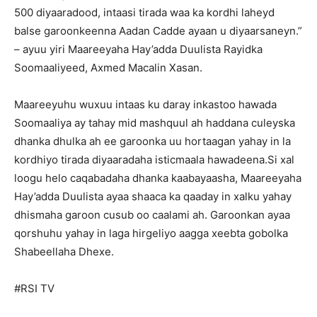
500 diyaaradood, intaasi tirada waa ka kordhi laheyd
balse garoonkeenna Aadan Cadde ayaan u diyaarsaneyn.”
– ayuu yiri Maareeyaha Hay’adda Duulista Rayidka
Soomaaliyeed, Axmed Macalin Xasan.
Maareeyuhu wuxuu intaas ku daray inkastoo hawada
Soomaaliya ay tahay mid mashquul ah haddana culeyska
dhanka dhulka ah ee garoonka uu hortaagan yahay in la
kordhiyo tirada diyaaradaha isticmaala hawadeena.Si xal
loogu helo caqabadaha dhanka kaabayaasha, Maareeyaha
Hay’adda Duulista ayaa shaaca ka qaaday in xalku yahay
dhismaha garoon cusub oo caalami ah. Garoonkan ayaa
qorshuhu yahay in laga hirgeliyo aagga xeebta gobolka
Shabeellaha Dhexe.
#RSI TV