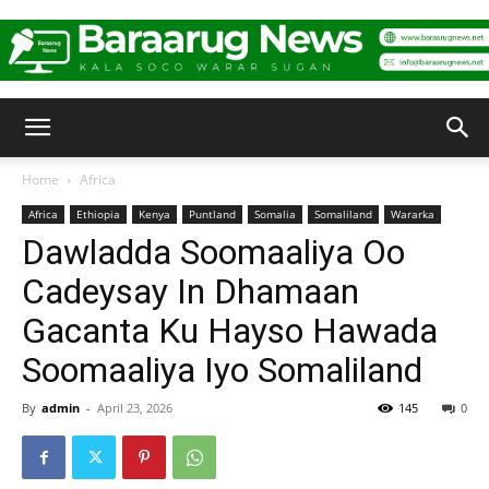
Baraarug
Home
Africa
Africa
Ethiopia
Kenya
Puntland
Somalia
Somaliland
Wararka
News
Dawladda Soomaaliya Oo
Cadeysay In Dhamaan
Gacanta Ku Hayso Hawada
Soomaaliya Iyo Somaliland
By
admin
-
April 23, 2026
145
0