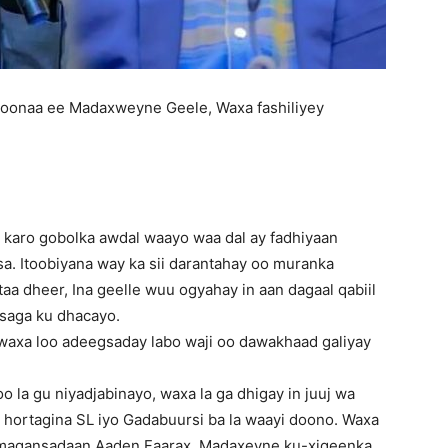
soonaa ee Madaxweyne Geele, Waxa fashiliyey
n karo gobolka awdal waayo waa dal ay fadhiyaan
a. Itoobiyana way ka sii darantahay oo muranka
taa dheer, Ina geelle wuu ogyahay in aan dagaal qabiil
isaga ku dhacayo.
 waxa loo adeegsaday labo waji oo dawakhaad galiyay
 la gu niyadjabinayo, waxa la ga dhigay in juuj wa
 hortagina SL iyo Gadabuursi ba la waayi doono. Waxa
 magansadaan Aaden Faarax, Madaxeyne ku-xigeenka