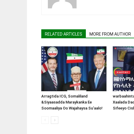
RELATED ARTICLES
MORE FROM AUTHOR
Arragtida ICG, Somaliland
warbaahint
&Siyaasadda Maraykanka Ee
Xaalada Da
Soomaaliya Oo Wajahaysa Su’aalo!
Sifeeyo Cis