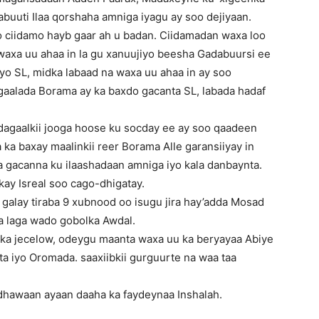
buuti Ilaa qorshaha amniga iyagu ay soo dejiyaan.
lo ciidamo hayb gaar ah u badan. Ciidamadan waxa loo
axa uu ahaa in la gu xanuujiyo beesha Gadabuursi ee
iyo SL, midka labaad na waxa uu ahaa in ay soo
aalada Borama ay ka baxdo gacanta SL, labada hadaf
agaalkii jooga hoose ku socday ee ay soo qaadeen
ka baxay maalinkii reer Borama Alle garansiiyay in
 gacanna ku ilaashadaan amniga iyo kala danbaynta.
kay Isreal soo cago-dhigatay.
 galay tiraba 9 xubnood oo isugu jira hay’adda Mosad
a laga wado gobolka Awdal.
iska jecelow, odeygu maanta waxa uu ka beryayaa Abiye
ta iyo Oromada. saaxiibkii gurguurte na waa taa
 dhawaan ayaan daaha ka faydeynaa Inshalah.