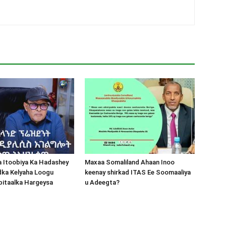
a Itoobiya Ka Hadashey
Maxaa Somaliland Ahaan Inoo
dka Kelyaha Loogu
keenay shirkad ITAS Ee Soomaaliya
bitaalka Hargeysa
u Adeegta?