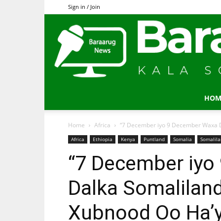
Sign in / Join
HOM
Home
Africa
“7 December iyo 9 December Waxa Da
Africa
Ethiopia
Kenya
Puntland
Somalia
Somalil
“7 December iyo
Dalka Somaliland
Xubnood Oo Ha’y