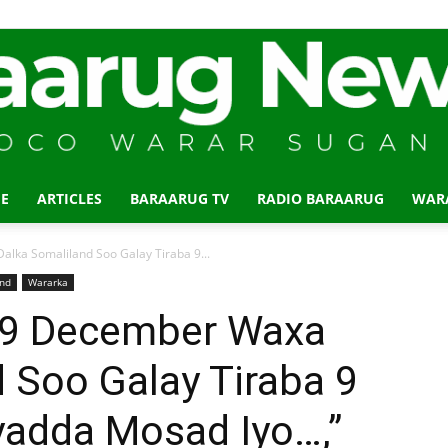
E
ARTICLES
BARAARUG TV
RADIO BARAARUG
WAR
Baraarug
lka Somaliland Soo Galay Tiraba 9...
and
Wararka
 9 December Waxa
 Soo Galay Tiraba 9
News
adda Mosad Iyo…,”