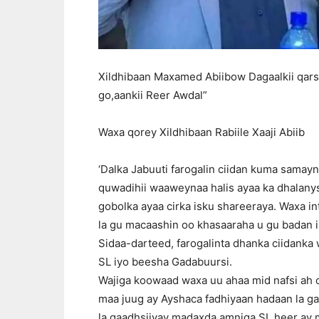
Xildhibaan Maxamed Abiibow Dagaalkii qar
go,aankii Reer Awdal”
Waxa qorey Xildhibaan Rabiile Xaaji Abiib
‘Dalka Jabuuti farogalin ciidan kuma samay
quwadihii waaweynaa halis ayaa ka dhalanys
gobolka ayaa cirka isku shareeraya. Waxa in
la gu macaashin oo khasaaraha u gu badan 
Sidaa-darteed, farogalinta dhanka ciidanka
SL iyo beesha Gadabuursi.
Wajiga koowaad waxa uu ahaa mid nafsi ah oo
maa juug ay Ayshaca fadhiyaan hadaan la ga
la gaadhsiiyay madaxda amniga SL heer ay