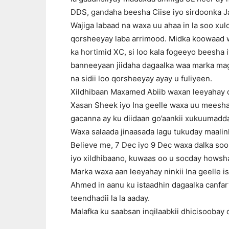
DDS, gandaha beesha Ciise iyo sirdoonka Ja
Wajiga labaad na waxa uu ahaa in la soo xu
qorsheeyay laba arrimood. Midka koowaad w
ka hortimid XC, si loo kala fogeeyo beesha 
banneeyaan jiidaha dagaalka waa marka mag
na sidii loo qorsheeyay ayay u fuliyeen.
Xildhibaan Maxamed Abiib waxan leeyahay d
Xasan Sheek iyo Ina geelle waxa uu meesha 
gacanna ay ku diidaan go’aankii xukuumadda
Waxa salaada jinaasada lagu tukuday maalin
Believe me, 7 Dec iyo 9 Dec waxa dalka soo
iyo xildhibaano, kuwaas oo u socday howsh
Marka waxa aan leeyahay ninkii Ina geelle 
Ahmed in aanu ku istaadhin dagaalka canfar
teendhadii la la aaday.
Malafka ku saabsan inqilaabkii dhicisoobay