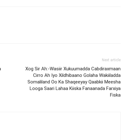
Next article
a
Xog Sir Ah:-Wasiir Xukuumadda Cabdiraxmaan
Cirro Ah Iyo Xildhibaano Golaha Wakiiladda
Somaliland Oo Ka Shaqeeyay Qaabkii Meesha
Looga Saari Lahaa Kiiska Fanaanada Farxiya
Fiska