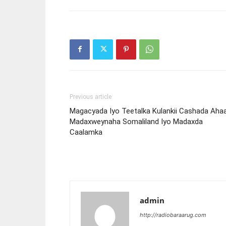
Previous article
Magacyada Iyo Teetalka Kulankii Cashada Aha
Madaxweynaha Somaliland Iyo Madaxda
Caalamka
admin
http://radiobaraarug.com