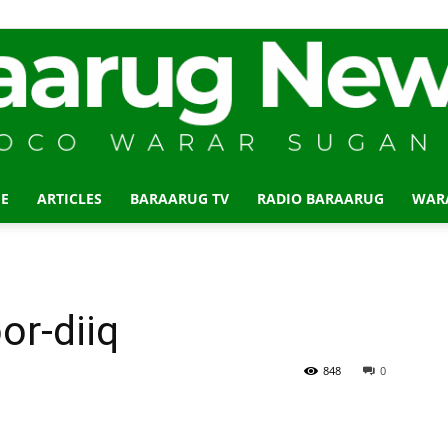
E
ARTICLES
BARAARUG TV
RADIO BARAARUG
WAR
Baraarug
or-diiq
News
848
0