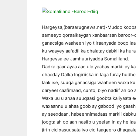
Hargeysa,(baraarugnews.net)-Muddo kooban 
sameeyo qoraalkaygan xanbaarsan baroor-di
ganacsiga waaheen iyo tiiraanyada boqollaa
ku waayey aafadii ka dhalatay dabkii ka h
Hargeysa ee Jamhuuriyadda Somaliland.
Dadka qaar ayaa aad ula yaabay markii ay 
dhacday Dalka Ingiriiska in laga furay hudh
laakiise, suuqa ganacsiga waaheen waxa ku
daryeel caafimaad, cunto, biyo nadiif ah oo 
Waxa uu u ahaa suuqaasi goobta kaliyaata ee
waxaannu u ahaa goob ay gabood iyo gaasha
ay seexdaan, habeennimadaas markii dabku
joogta ah oo aan nasiib u yeelan in ay hel
jirin cid xasuusata iyo cid taageero dhaqaa