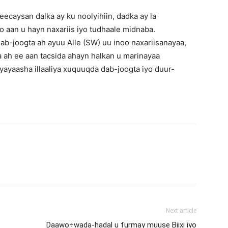
caysan dalka ay ku noolyihiin, dadka ay la
 aan u hayn naxariis iyo tudhaale midnaba.
b-joogta ah ayuu Alle (SW) uu inoo naxariisanayaa,
 ah ee aan tacsida ahayn halkan u marinayaa
ayaasha illaaliya xuquuqda dab-joogta iyo duur-
Next article
Daawo÷wada-hadal u furmay muuse Biixi iyo