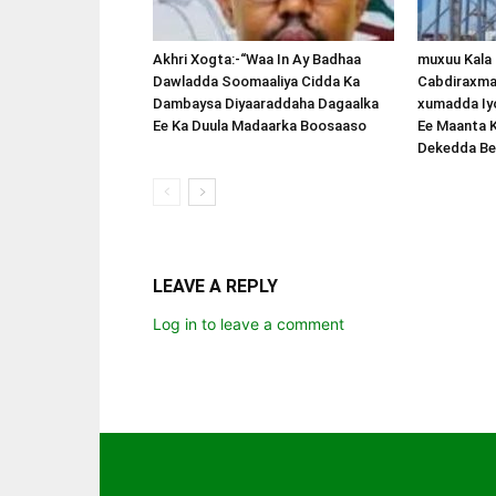
Akhri Xogta:-“Waa In Ay Badhaa
muxuu Kala
Dawladda Soomaaliya Cidda Ka
Cabdiraxma
Dambaysa Diyaaraddaha Dagaalka
xumadda Iy
Ee Ka Duula Madaarka Boosaaso
Ee Maanta 
Dekedda Be
LEAVE A REPLY
Log in to leave a comment