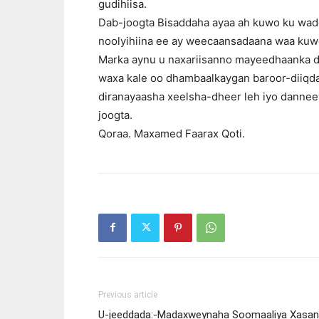
gudihiisa.
Dab-joogta Bisaddaha ayaa ah kuwo ku wadee
noolyihiina ee ay weecaansadaana waa kuwo
Marka aynu u naxariisanno mayeedhaanka da
waxa kale oo dhambaalkaygan baroor-diiqda
diranayaasha xeelsha-dheer leh iyo danneey
joogta.
Qoraa. Maxamed Faarax Qoti.
Previous article
U-jeeddada:-Madaxweynaha Soomaaliya Xasan