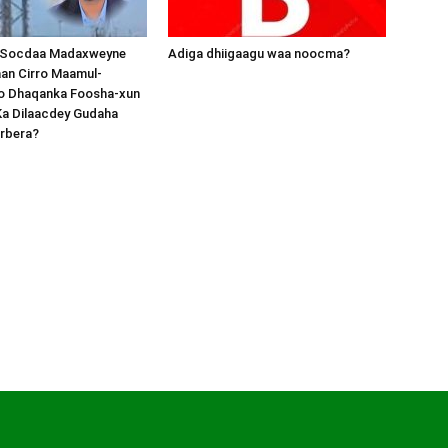
 Socdaa Madaxweyne
Adiga dhiigaagu waa noocma?
an Cirro Maamul-
o Dhaqanka Foosha-xun
Ka Dilaacdey Gudaha
rbera?