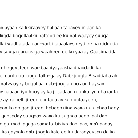
ayaan ka fikiraayey hal aan tabayey in aan ka
iqda boqollaalkii naftood ee ku naf waayey suuqa
lkii wadhatada dan-yartii tabaalaysneyd ee hantidooda
uray suuqa ganacsiga waaheen ee ku yaalay Caasimadda
ka dhegeysteen war-baahiyayaasha dhacdadii ka
eel cunto oo loogu tallo-galay Dab-joogta Bisaddaha ah,
 nafwaayey boqollaal dab-joog ah oo aan haysan
ay cabaan iyo hooy ay ka jirsadaan roobka iyo dhaxanta.
 ay ka helli jireen cuntada ay ku noolaayeen,
an ka dhigan jireen, habeenkiina waxa uu u ahaa hooy
 qabsaday suuqaas waxa ku sugnaa boqollaal dab-
laan gurmad lagaga samoto-bixiyo dabkaas, ma’naanay
le ka gaysata dab-joogta kale ee ku daranyeysan dalka