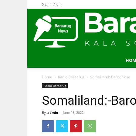
Sign in / Join
HOM
Home
Radio Baraarug
Somaliland:-Baroor-diiq
Radio Baraarug
Somaliland:-Baro
By
admin
-
June 16, 2022