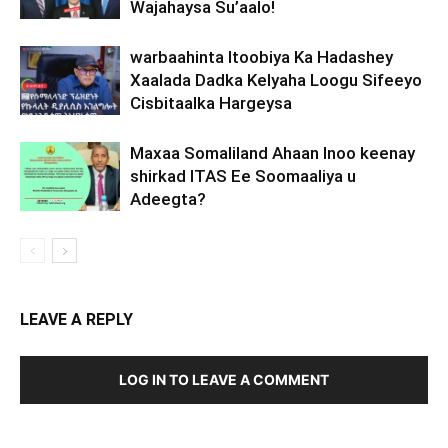
Wajahaysa Su’aalo!
warbaahinta Itoobiya Ka Hadashey
Xaalada Dadka Kelyaha Loogu Sifeeyo
Cisbitaalka Hargeysa
Maxaa Somaliland Ahaan Inoo keenay
shirkad ITAS Ee Soomaaliya u
Adeegta?
LEAVE A REPLY
LOG IN TO LEAVE A COMMENT