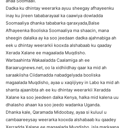
ahaa Soomaali.
Dadka ku dhintay weerarka ayuu sheegay afhayeenku
inay ku jireen tababarayaal ka caawiya dowladda
Soomaaliya dhanka tababarka qaraxyada,Balse
Afhayeenka Booliska Soomaaliya ma shaacin, mana
sheegin dalalka ay ka soo jeedaan dadka ajahnabiga ah
eek u dhintay weerarkii kooxda alshabaab ku qaaday
Xerada Xalane ee magaalada Muqdisho.
Warbaahinta Wakaaladda Caalamiga ah ee
Baraarugnews.net, oo la xidhiidhay qaar ka mid ah
saraakiisha Ciidamadda nabadgelyada booliska
magaalada Muqdisho, ayaa u xaqiijiyey in Labo ka mid ah
shanta ajaanibta ah ee ku dhintay weerarkii Xeradda
Xalane ka soo jeedeen dalka Kenya, halka mid kalena uu
dhalasho ahaan ka soo jeedo wadanka Uganda.
Dhanka kale, Qaramada Midoobay, ayaa si kuluul u
cambaareeysay weerarka kooxda alshabaab ku qaadey
Xerradda Xalane ee magaalada Muqdisho, isla markaana