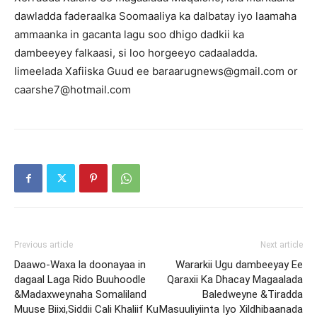
dawladda faderaalka Soomaaliya ka dalbatay iyo laamaha
ammaanka in gacanta lagu soo dhigo dadkii ka
dambeeyey falkaasi, si loo horgeeyo cadaaladda.
Iimeelada Xafiiska Guud ee baraarugnews@gmail.com or
caarshe7@hotmail.com
Previous article
Next article
Daawo-Waxa la doonayaa in
Wararkii Ugu dambeeyay Ee
dagaal Laga Rido Buuhoodle
Qaraxii Ka Dhacay Magaalada
&Madaxweynaha Somaliland
Baledweyne &Tiradda
Muuse Biixi,Siddii Cali Khaliif Ku
Masuuliyiinta Iyo Xildhibaanada