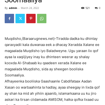
By
admin
-
March 24, 2022
521
0
Muqdisho,(Baraarugnews.net)-Tiradda dadka ku dhintay
qaraxyadii kala duwanaa eek a dhacay Xeradda Xalane ee
magaalada Muqdisho iyo Baladweyne. Ugu yaraan lix qof
ayaa la xaqiijiyey inay ku dhinteen weerar ay shalay
kooxda Al-Shabaab ku qaadeen xerada Xalane ee
magaalada Muqdisho, sida ay sheegen booliska
Soomaaliya.
Afhayeenka booliiska Gaashaanle Cabdifataax Aadan
Xasan oo warbaahinta la hadlay, ayaa sheegay in lixda qof
ay shan ka mid ah yihiin ajaanib, islamarkaana uu ku jiro
askari ka tirsan ciidamada AMISOM, halka qofka lixaad uu