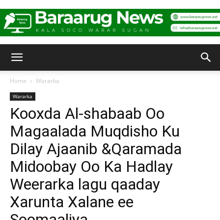
Baraarug
Home
Wararka
Wararka
News
Kooxda Al-shabaab Oo
Magaalada Muqdisho Ku
Dilay Ajaanib &Qaramada
Midoobay Oo Ka Hadlay
Weerarka lagu qaaday
Xarunta Xalane ee
Soomaaliya