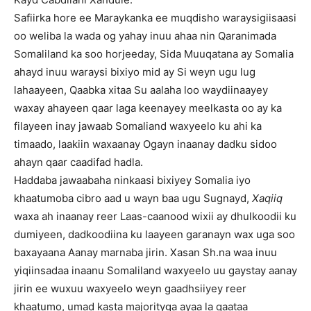
Safiirka hore ee Maraykanka ee muqdisho waraysigiisaasi
oo weliba la wada og yahay inuu ahaa nin Qaranimada
Somaliland ka soo horjeeday, Sida Muuqatana ay Somalia
ahayd inuu waraysi bixiyo mid ay Si weyn ugu lug
lahaayeen, Qaabka xitaa Su aalaha loo waydiinaayey
waxay ahayeen qaar laga keenayey meelkasta oo ay ka
filayeen inay jawaab Somaliand waxyeelo ku ahi ka
timaado, laakiin waxaanay Ogayn inaanay dadku sidoo
ahayn qaar caadifad hadla.
Haddaba jawaabaha ninkaasi bixiyey Somalia iyo
khaatumoba cibro aad u wayn baa ugu Sugnayd,
Xaqiiq
waxa ah inaanay reer Laas-caanood wixii ay dhulkoodii ku
dumiyeen, dadkoodiina ku laayeen garanayn wax uga soo
baxayaana Aanay marnaba jirin. Xasan Sh.na waa inuu
yiqiinsadaa inaanu Somaliland waxyeelo uu gaystay aanay
jirin ee wuxuu waxyeelo weyn gaadhsiiyey reer
khaatumo, umad kasta majorityga ayaa la qaataa