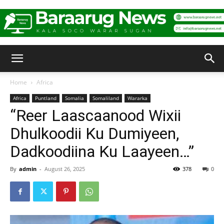
Baraarug
Home
Africa
Africa
Puntland
Somalia
Somaliland
Wararka
News
“Reer Laascaanood Wixii
Dhulkoodii Ku Dumiyeen,
Dadkoodiina Ku Laayeen…”
By
admin
-
August 26, 2025
378
0