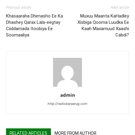
Previous article
Next article
Khasaaraha Dhimasho Ee Ka
Muxuu Maanta KaHadley
Dhashey Qarax Lala-eegtay
Xisbiga Qooma Luudka Ee
Ciiddamada Itoobiya Ee
Kaah Maxamuud Xaashi
Soomaaliya
Cabdi?
admin
http://radiobaraarug.com
RELATED ARTICLES
MORE FROM AUTHOR