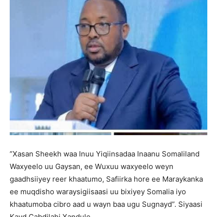
”Xasan Sheekh waa Inuu Yiqiinsadaa Inaanu Somaliland
Waxyeelo uu Gaysan, ee Wuxuu waxyeelo weyn
gaadhsiiyey reer khaatumo, Safiirka hore ee Maraykanka
ee muqdisho waraysigiisaasi uu bixiyey Somalia iyo
khaatumoba cibro aad u wayn baa ugu Sugnayd”. Siyaasi
Kayd Cabdilahi Xandule.