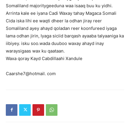
Somaliland majoritygeeduna waa isaaq buu ku yidhi.
Arrinta kale ee iyana Cadi Waxay tahay Magaca Somali
Cida iska lihi ee waqti dheer la odhan jiray reer
Somaliland ayey ahayd qoladan reer koonfureed iyaga
lama odhan jirin, Iyaga siciid barqash ayaaba talyaaniga ka
iibiyey. isku soo.wada duuboo waxay ahayd inay
waraysigaas wax ku qaataan.
Waxa qoray Kayd Cabdillaahi Xandule
Caarshe7@hotmail. com