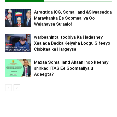
Arragtida ICG, Somaliland &Siyaasadda
Maraykanka Ee Soomaaliya Oo
Wajahaysa Su’aalo!
warbaahinta Itoobiya Ka Hadashey
Xaalada Dadka Kelyaha Loogu Sifeeyo
Cisbitaalka Hargeysa
Maxaa Somaliland Ahaan Inoo keenay
shirkad ITAS Ee Soomaaliya u
Adeegta?