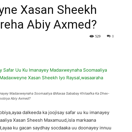
yne Xasan Sheekh
areha Abiy Axmed?
529
0
manayey Madaxweynaha Soomaaliya &Maxaa Sababay Khilaafka Ka Dhex-
toobiya Abiy Axmed?
biya,ayaa dalkeeda ka joojisay safar uu ku imanayey
aaliya Xasan Sheesh Maxamuud,isla markaana
d,ayaa ku gacan saydhay socdaaka uu doonayey innuu