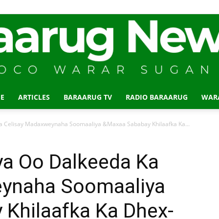
E
ARTICLES
BARAARUG TV
RADIO BARAARUG
WAR
Baraarug
a Celisay Madaxweynaha Soomaaliya &Maxaa Sababay Khilaafka Ka...
ya Oo Dalkeeda Ka
eynaha Soomaaliya
News
Khilaafka Ka Dhex-