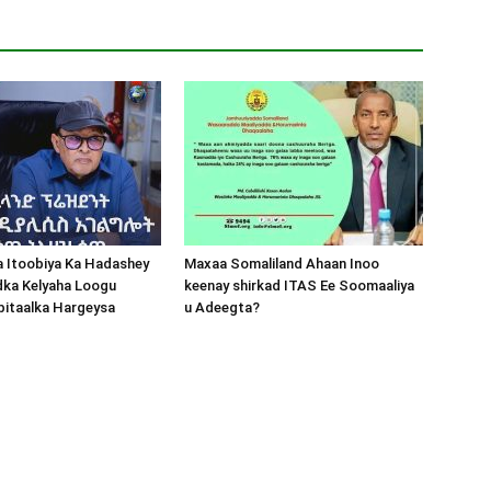
a Itoobiya Ka Hadashey
Maxaa Somaliland Ahaan Inoo
dka Kelyaha Loogu
keenay shirkad ITAS Ee Soomaaliya
bitaalka Hargeysa
u Adeegta?