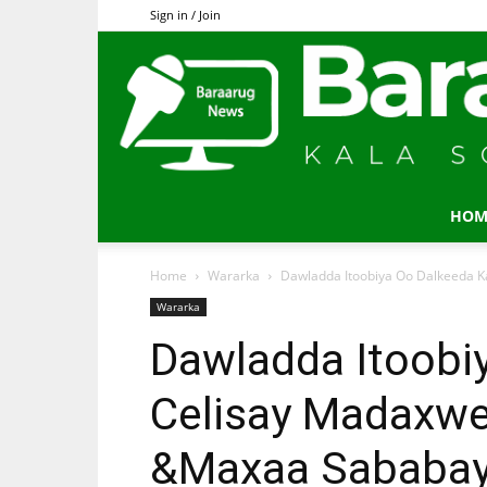
Sign in / Join
HOM
Home
Wararka
Dawladda Itoobiya Oo Dalkeeda K
Wararka
Dawladda Itoobi
Celisay Madaxw
&Maxaa Sababay 