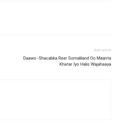
Next article
Daawo:-Shacabka Reer Somaliland Oo Maanta
Khatar Iyo Halis Wajahaaya