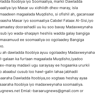
adda Itoobiya iyo Soomaaliya, markii Dawladda
aliya iyo Masar uu xidhiidh dhex-maray, isla
imaadeen magaalada Muqdisho, si ofishil ah, gacansaar
asha Masar iyo soomaaliya Cabdel Fataax Al-Sisi,iyo
hamaatey doorashadii uu ku soo baxay Madaxweynaha
cusub iyo wada-shaqayn heshiis wadda galay bangiga
 maxamuud ee soomaaliya oo ogolaadey Bangiga
ho.
ku ah dawladda Itoobiya ayuu ogolaadey Madaxweynaha
wl-galaan ka furtaan magaalada Muqdisho,iyadoo
hex-maray madaxii ugu saraysay ee hogaanka ururkii
 abaabul cusub loo hawl-galin lahaa jabhadii
aaraha Dawladda Itoobiya,oo xogtaas heshay ayaa
asaaraha Itoobiya iyo madaxweynaha soomaaliya.
arugnews.net Emial:-baraarugnews@gmail.com or