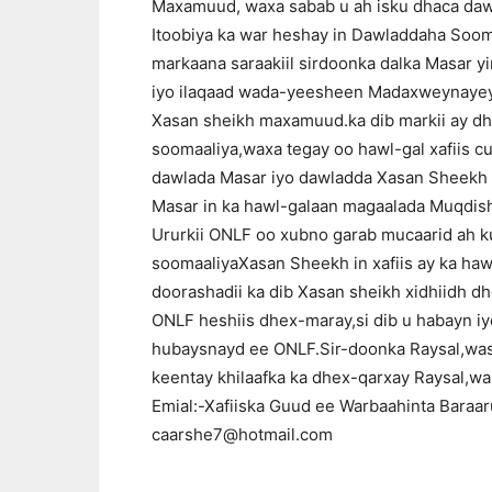
Maxamuud, waxa sabab u ah isku dhaca dawl
Itoobiya ka war heshay in Dawladdaha Sooma
markaana saraakiil sirdoonka dalka Masar y
iyo ilaqaad wada-yeesheen Madaxweynayeya
Xasan sheikh maxamuud.ka dib markii ay d
soomaaliya,waxa tegay oo hawl-gal xafiis 
dawlada Masar iyo dawladda Xasan Sheekh
Masar in ka hawl-galaan magaalada Muqdis
Ururkii ONLF oo xubno garab mucaarid ah 
soomaaliyaXasan Sheekh in xafiis ay ka ha
doorashadii ka dib Xasan sheikh xidhiidh d
ONLF heshiis dhex-maray,si dib u habayn iyo
hubaysnayd ee ONLF.Sir-doonka Raysal,was
keentay khilaafka ka dhex-qarxay Raysal,w
Emial:-Xafiiska Guud ee Warbaahinta Bara
caarshe7@hotmail.com