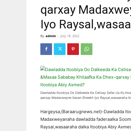
qarxay Madaxwe
Iyo Raysal,wasa
By
admin
-
July 18, 2022
Dawladda Itoobiya Oo Dalkeeda Ka Celisay Safar Uu Ku I
qarxay Madaxweyne Xasan Sheekh Iyo Raysal,wasaaraha I
Hargeysa,(Baraarugnews.net)-Dawladda Itoo
Madaxweyanaha dawladda faderaalka Soom
Raysal,wasaaraha dalka Itoobiya Abiy Axme