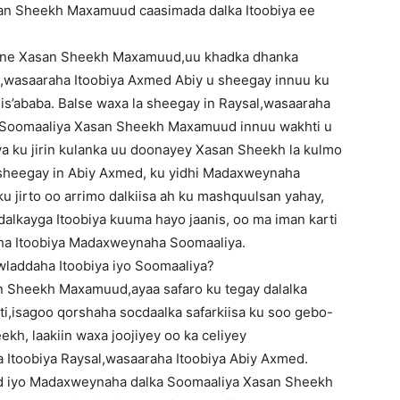
n Sheekh Maxamuud caasimada dalka Itoobiya ee
eyne Xasan Sheekh Maxamuud,uu khadka dhanka
l,wasaaraha Itoobiya Axmed Abiy u sheegay innuu ku
dis’ababa. Balse waxa la sheegay in Raysal,wasaaraha
 Soomaaliya Xasan Sheekh Maxamuud innuu wakhti u
a ku jirin kulanka uu doonayey Xasan Sheekh la kulmo
a sheegay in Abiy Axmed, ku yidhi Madaxweynaha
u jirto oo arrimo dalkiisa ah ku mashquulsan yahay,
kayga Itoobiya kuuma hayo jaanis, oo ma iman karti
raha Itoobiya Madaxweynaha Soomaaliya.
laddaha Itoobiya iyo Soomaaliya?
Sheekh Maxamuud,ayaa safaro ku tegay dalalka
ti,isagoo qorshaha socdaalka safarkiisa ku soo gebo-
h, laakiin waxa joojiyey oo ka celiyey
Itoobiya Raysal,wasaaraha Itoobiya Abiy Axmed.
ed iyo Madaxweynaha dalka Soomaaliya Xasan Sheekh