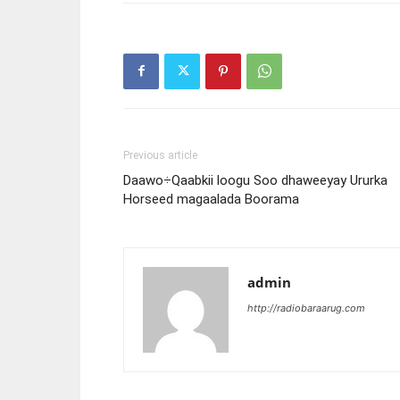
Previous article
Daawo÷Qaabkii loogu Soo dhaweeyay Ururka
Horseed magaalada Boorama
admin
http://radiobaraarug.com