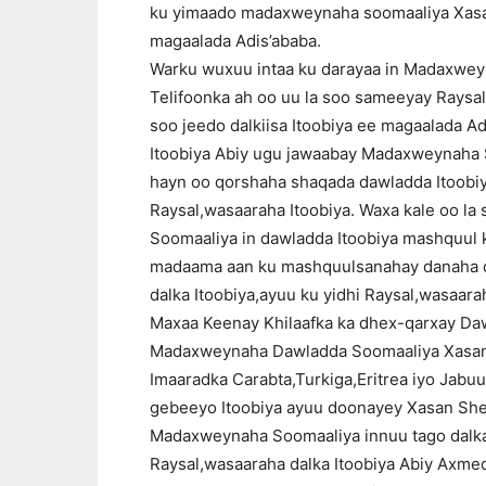
ku yimaado madaxweynaha soomaaliya Xasa
magaalada Adis’ababa.
Warku wuxuu intaa ku darayaa in Madaxw
Telifoonka ah oo uu la soo sameeyay Raysa
soo jeedo dalkiisa Itoobiya ee magaalada A
Itoobiya Abiy ugu jawaabay Madaxweynaha
hayn oo qorshaha shaqada dawladda Itoobiy
Raysal,wasaaraha Itoobiya. Waxa kale oo l
Soomaaliya in dawladda Itoobiya mashquul k
madaama aan ku mashquulsanahay danaha dal
dalka Itoobiya,ayuu ku yidhi Raysal,wasaa
Maxaa Keenay Khilaafka ka dhex-qarxay Daw
Madaxweynaha Dawladda Soomaaliya Xasan 
Imaaradka Carabta,Turkiga,Eritrea iyo Jabuu
gebeeyo Itoobiya ayuu doonayey Xasan Sheek
Madaxweynaha Soomaaliya innuu tago dalka 
Raysal,wasaaraha dalka Itoobiya Abiy Axm