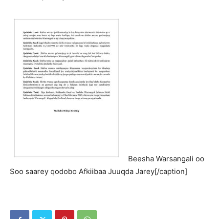
Beesha Warsangali oo
Soo saarey qodobo Afkiibaa Juuqda Jarey[/caption]