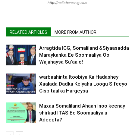
http://radiobaraarug.com
RELATED ARTICLES
MORE FROM AUTHOR
Arragtida ICG, Somaliland &Siyaasadda
Maraykanka Ee Soomaaliya Oo
Wajahaysa Su’aalo!
warbaahinta Itoobiya Ka Hadashey
Xaalada Dadka Kelyaha Loogu Sifeeyo
Cisbitaalka Hargeysa
Maxaa Somaliland Ahaan Inoo keenay
shirkad ITAS Ee Soomaaliya u
Adeegta?