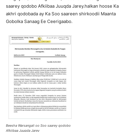
saarey qodobo Afkiibaa Juuqda Jarey.halkan hoose Ka
akhri qodobada ay Ka Soo saareen shirkoodii Maanta
Gobolka Sanaag Ee Ceerigaabo.
Beesha Warsangali oo Soo saarey qodobo
Afkiibaa Juuqda Jarey