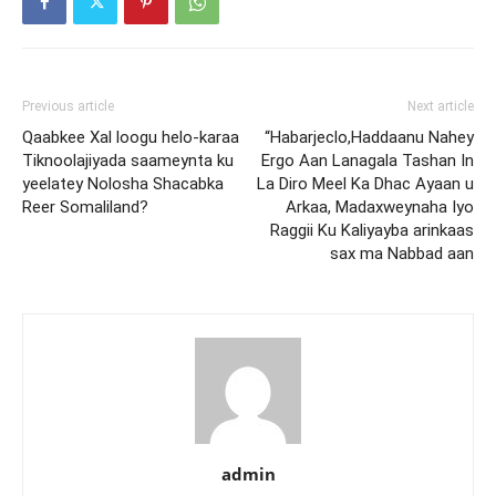
Previous article
Next article
Qaabkee Xal loogu helo-karaa
“Habarjeclo,Haddaanu Nahey
Tiknoolajiyada saameynta ku
Ergo Aan Lanagala Tashan In
yeelatey Nolosha Shacabka
La Diro Meel Ka Dhac Ayaan u
Reer Somaliland?
Arkaa, Madaxweynaha Iyo
Raggii Ku Kaliyayba arinkaas
sax ma Nabbad aan
admin