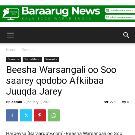
Baraarug
Home
Somalia
Somalia
Somaliland
Wararka
News
Beesha Warsangali oo Soo
saarey qodobo Afkiibaa
Juuqda Jarey
By
admin
-
January 2, 2025
276
0
Hargeysa (Baraarugtv.com)-Beesha Warsangali oo Soo