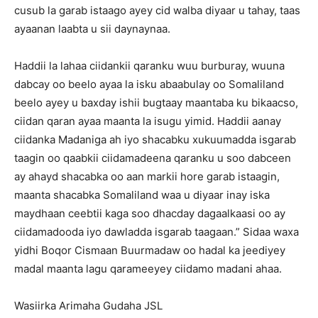
cusub la garab istaago ayey cid walba diyaar u tahay, taas
ayaanan laabta u sii daynaynaa.
Haddii la lahaa ciidankii qaranku wuu burburay, wuuna
dabcay oo beelo ayaa la isku abaabulay oo Somaliland
beelo ayey u baxday ishii bugtaay maantaba ku bikaacso,
ciidan qaran ayaa maanta la isugu yimid. Haddii aanay
ciidanka Madaniga ah iyo shacabku xukuumadda isgarab
taagin oo qaabkii ciidamadeena qaranku u soo dabceen
ay ahayd shacabka oo aan markii hore garab istaagin,
maanta shacabka Somaliland waa u diyaar inay iska
maydhaan ceebtii kaga soo dhacday dagaalkaasi oo ay
ciidamadooda iyo dawladda isgarab taagaan.” Sidaa waxa
yidhi Boqor Cismaan Buurmadaw oo hadal ka jeediyey
madal maanta lagu qarameeyey ciidamo madani ahaa.
Wasiirka Arimaha Gudaha JSL