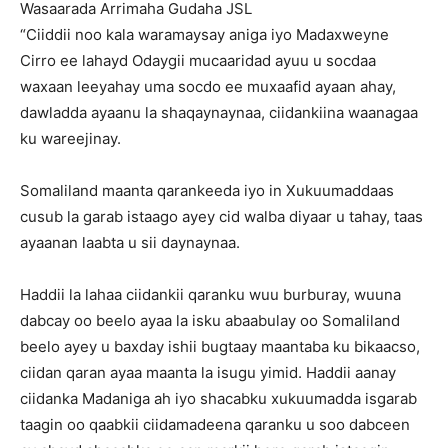
Wasaarada Arrimaha Gudaha JSL
“Ciiddii noo kala waramaysay aniga iyo Madaxweyne
Cirro ee lahayd Odaygii mucaaridad ayuu u socdaa
waxaan leeyahay uma socdo ee muxaafid ayaan ahay,
dawladda ayaanu la shaqaynaynaa, ciidankiina waanagaa
ku wareejinay.
Somaliland maanta qarankeeda iyo in Xukuumaddaas
cusub la garab istaago ayey cid walba diyaar u tahay, taas
ayaanan laabta u sii daynaynaa.
Haddii la lahaa ciidankii qaranku wuu burburay, wuuna
dabcay oo beelo ayaa la isku abaabulay oo Somaliland
beelo ayey u baxday ishii bugtaay maantaba ku bikaacso,
ciidan qaran ayaa maanta la isugu yimid. Haddii aanay
ciidanka Madaniga ah iyo shacabku xukuumadda isgarab
taagin oo qaabkii ciidamadeena qaranku u soo dabceen