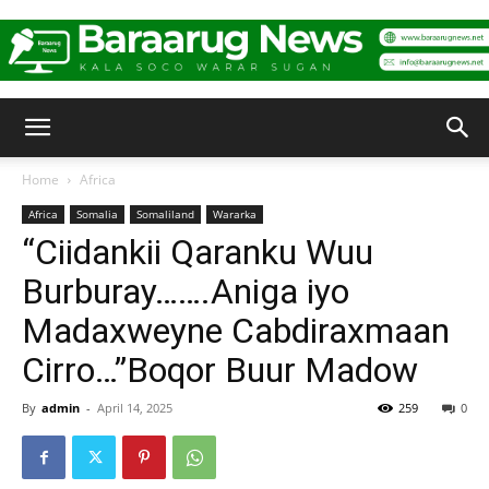
Baraarug
Home
Africa
Africa
Somalia
Somaliland
Wararka
News
“Ciidankii Qaranku Wuu
Burburay…….Aniga iyo
Madaxweyne Cabdiraxmaan
Cirro…”Boqor Buur Madow
By
admin
-
April 14, 2025
259
0