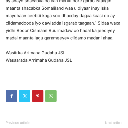
ay ahayd shacabka oo aan markii hore garab istaagin,
maanta shacabka Somaliland waa u diyaar inay iska
maydhaan ceebtii kaga soo dhacday dagaalkaasi oo ay
ciidamadooda iyo dawladda isgarab taagaan.” Sidaa waxa
yidhi Boqor Cismaan Buurmadaw oo hadal ka jeediyey
madal maanta lagu qarameeyey ciidamo madani ahaa.
Wasiirka Arimaha Gudaha JSL
Wasaarada Arrimaha Gudaha JSL
Previous article
Next article