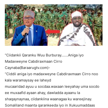
“Ciidankii Qaranku Wuu Burburay…….Aniga iyo
Madaxweyne Cabdiraxmaan Cirro
Caynaba(Baraarugtv.com)-
“Ciddii aniga iyo madaxweyne Cabdiraxmaan Cirro noo
kala waramaysay ee laheyd
mucaaridad ayuu u socdaa.waxaan leeyahay uma socdo
ee muxaafid ayaan ahay, dawladda ayaanu la
shaqaynaynaa, ciidankiina waanagaa ku wareejinay.
Somaliland maanta qarankeeda iyo in Xukuumaddaas