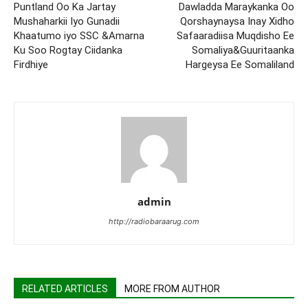
Puntland Oo Ka Jartay
Dawladda Maraykanka Oo
Mushaharkii Iyo Gunadii
Qorshaynaysa Inay Xidho
Khaatumo iyo SSC &Amarna
Safaaradiisa Muqdisho Ee
Ku Soo Rogtay Ciidanka
Somaliya&Guuritaanka
Firdhiye
Hargeysa Ee Somaliland
admin
http://radiobaraarug.com
RELATED ARTICLES
MORE FROM AUTHOR