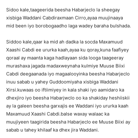
Sidoo kale,taageerida beesha Habarjeclo la sheegay
xisbiga Waddani Cabdiraxmaan Cirro,ayaa muujinaaya
mid been iyo borobogaadho laga wadey baraha bulshada.
Siddoo kale,qaar ka mid ah dadka la socda Maxamuud
Xaashi Cabdi ee ururka kaah,ayaa ku qoray,kuna faafiyey
qoraal ay maanta kaga hadlayaan sida looga taageeray
murashaxa jagada madaxweynaha kulmiye Muuse Biixi
Cabdi deegaanada iyo magaalooyinka beesha Habarjeclo
inuu sabab u yahey Guddoomiyaha xisbiga Waddani
Xirsi.kuwaas oo iftiimiyey in kala shaki iyo aamidaro ka
dhexjiro iyo beesha Habarjwclo oo ka shakiday heshiiskii
ay la galeen beesha garxajis ee Waddani iyo ururka kaah
Maxamuud Xaashi Cabdi.balse waxay walaac ka
muujiyeen taagirida beesha Habarjeclo ee Muuse Biixi ay
sabab u tahey khilaaf ka dhex jira Waddani.