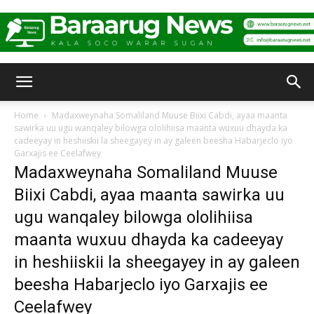
Baraarug
Home
Madaxweynaha Somaliland Muuse Biixi Cabdi, ayaa maanta
sawirka uu ugu wanqaley bilowga ololihiisa maanta wuxuu dhayda ka
cadeeyay in heshiiskii la sheegayey in ay galeen beesha Habarjeclo iyo
News
Garxajis ee Ceelafwey
Madaxweynaha Somaliland Muuse
Biixi Cabdi, ayaa maanta sawirka uu
ugu wanqaley bilowga ololihiisa
maanta wuxuu dhayda ka cadeeyay
in heshiiskii la sheegayey in ay galeen
beesha Habarjeclo iyo Garxajis ee
Ceelafwey