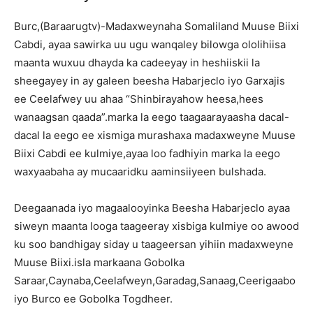
Burc,(Baraarugtv)-Madaxweynaha Somaliland Muuse Biixi
Cabdi, ayaa sawirka uu ugu wanqaley bilowga ololihiisa
maanta wuxuu dhayda ka cadeeyay in heshiiskii la
sheegayey in ay galeen beesha Habarjeclo iyo Garxajis
ee Ceelafwey uu ahaa “Shinbirayahow heesa,hees
wanaagsan qaada”.marka la eego taagaarayaasha dacal-
dacal la eego ee xismiga murashaxa madaxweyne Muuse
Biixi Cabdi ee kulmiye,ayaa loo fadhiyin marka la eego
waxyaabaha ay mucaaridku aaminsiiyeen bulshada.
Deegaanada iyo magaalooyinka Beesha Habarjeclo ayaa
siweyn maanta looga taageeray xisbiga kulmiye oo awood
ku soo bandhigay siday u taageersan yihiin madaxweyne
Muuse Biixi.isla markaana Gobolka
Saraar,Caynaba,Ceelafweyn,Garadag,Sanaag,Ceerigaabo
iyo Burco ee Gobolka Togdheer.